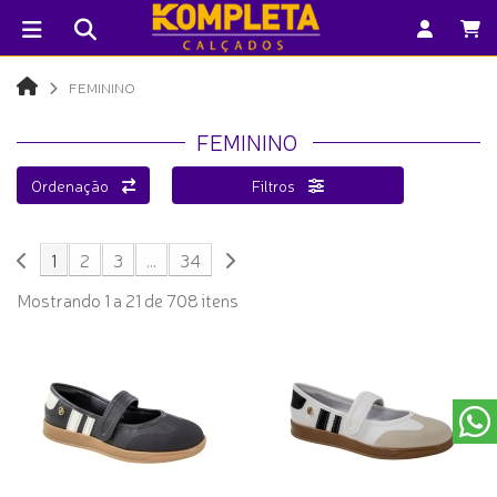
FEMININO
FEMININO
Ordenação
Filtros
1
2
3
...
34
Mostrando 1 a 21 de 708 itens