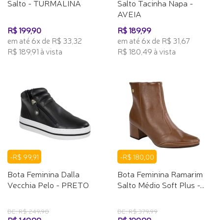
Salto - TURMALINA
Salto Tacinha Napa -
AVEIA
R$ 199,90
R$ 189,99
em até 6x de R$ 33,32
em até 6x de R$ 31,67
R$ 189,91 à vista
R$ 180,49 à vista
-R$ 99,91
-R$ 180,00
Bota Feminina Dalla
Bota Feminina Ramarim
Vecchia Pelo - PRETO
Salto Médio Soft Plus -...
DE: R$ 249,90
DE: R$ 379,99