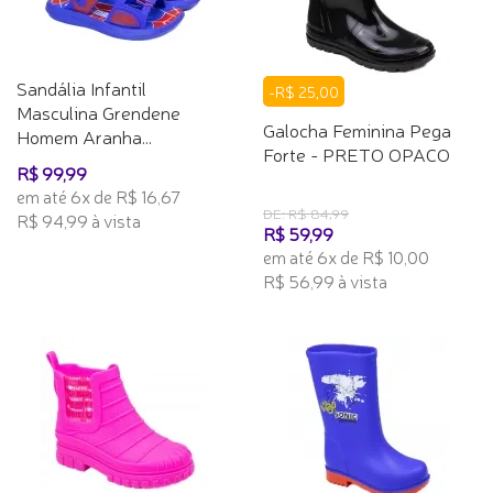
Sandália Infantil
-R$ 25,00
Masculina Grendene
Galocha Feminina Pega
Homem Aranha...
Forte - PRETO OPACO
R$ 99,99
em até 6x de R$ 16,67
DE: R$ 84,99
R$ 94,99 à vista
R$ 59,99
em até 6x de R$ 10,00
R$ 56,99 à vista