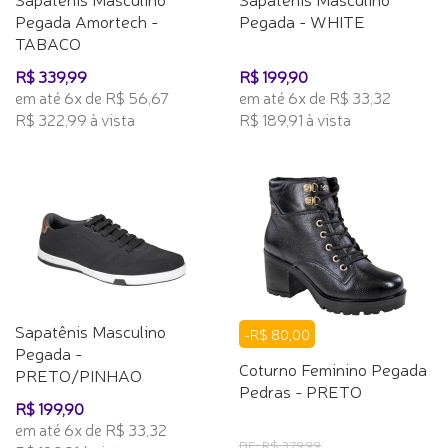
Pegada Amortech -
Pegada - WHITE
TABACO
R$ 339,99
R$ 199,90
em até 6x de R$ 56,67
em até 6x de R$ 33,32
R$ 322,99 à vista
R$ 189,91 à vista
Sapatênis Masculino
-R$ 80,00
Pegada -
Coturno Feminino Pegada
PRETO/PINHAO
Pedras - PRETO
R$ 199,90
em até 6x de R$ 33,32
DE: R$ 379,99