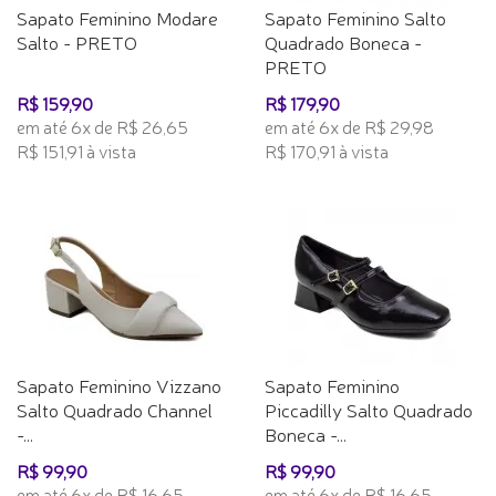
Sapato Feminino Modare
Sapato Feminino Salto
Salto - PRETO
Quadrado Boneca -
PRETO
R$ 159,90
R$ 179,90
em até 6x de R$ 26,65
em até 6x de R$ 29,98
R$ 151,91 à vista
R$ 170,91 à vista
Sapato Feminino Vizzano
Sapato Feminino
Salto Quadrado Channel
Piccadilly Salto Quadrado
-...
Boneca -...
R$ 99,90
R$ 99,90
em até 6x de R$ 16,65
em até 6x de R$ 16,65