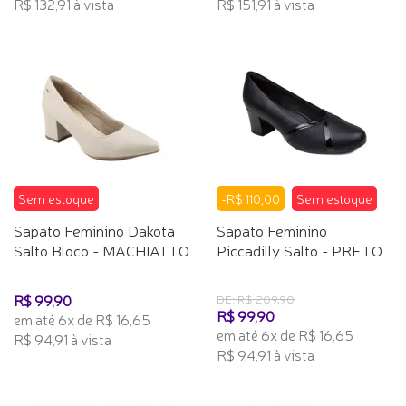
R$ 132,91 à vista
R$ 151,91 à vista
Sem estoque
-R$ 110,00
Sem estoque
Sapato Feminino Dakota
Sapato Feminino
Salto Bloco - MACHIATTO
Piccadilly Salto - PRETO
R$ 99,90
DE: R$ 209,90
R$ 99,90
em até 6x de R$ 16,65
em até 6x de R$ 16,65
R$ 94,91 à vista
R$ 94,91 à vista