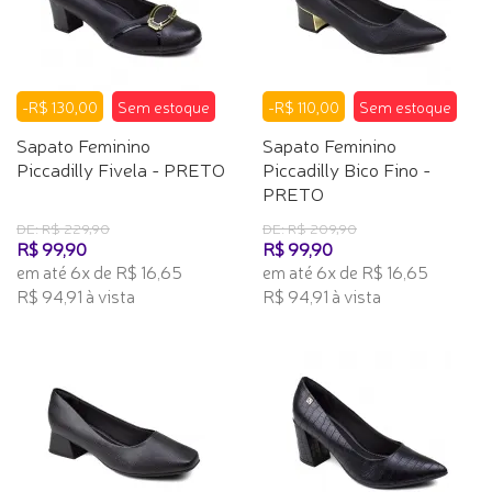
-R$ 130,00
Sem estoque
-R$ 110,00
Sem estoque
Sapato Feminino
Sapato Feminino
Piccadilly Fivela - PRETO
Piccadilly Bico Fino -
PRETO
DE: R$ 229,90
DE: R$ 209,90
R$ 99,90
R$ 99,90
em até 6x de R$ 16,65
em até 6x de R$ 16,65
R$ 94,91 à vista
R$ 94,91 à vista