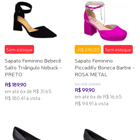
Sem estoque
-R$ 240,00
Sem estoque
Sapato Feminino Bebecê
Sapato Feminino
Salto Triângulo Nobuck -
Piccadilly Boneca Barbie -
PRETO
ROSA METAL
R$ 189,90
DE: R$ 339,90
R$ 99,90
em até 6x de R$ 31,65
em até 6x de R$ 16,65
R$ 180,41 à vista
R$ 94,91 à vista