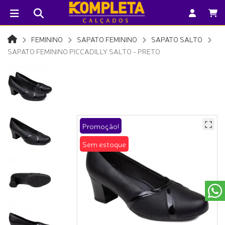
FEMININO
SAPATO FEMININO
SAPATO SALTO
SAPATO FEMININO PICCADILLY SALTO - PRETO
Promoção!
Sem estoque