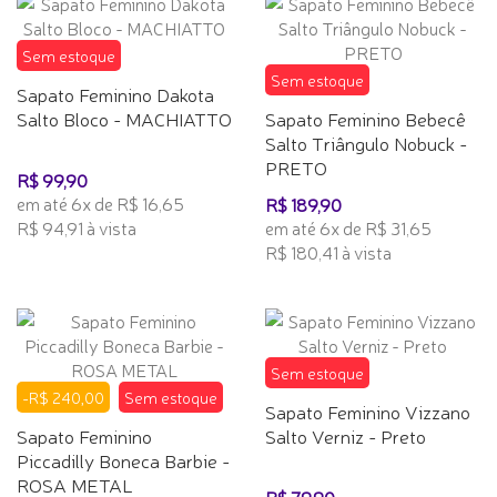
Sem estoque
Sem estoque
Sapato Feminino Dakota
Salto Bloco - MACHIATTO
Sapato Feminino Bebecê
Salto Triângulo Nobuck -
PRETO
R$ 99,90
em até 6x de R$ 16,65
R$ 189,90
R$ 94,91 à vista
em até 6x de R$ 31,65
R$ 180,41 à vista
Sem estoque
-R$ 240,00
Sem estoque
Sapato Feminino Vizzano
Sapato Feminino
Salto Verniz - Preto
Piccadilly Boneca Barbie -
ROSA METAL
R$ 79,90