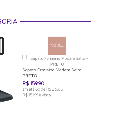
GORIA
Sapato F
Sapato Feminino Modare Salto -
Verniz -
PRETO
R$ 159,
R$ 159,90
em até 6x
em até 6x de R$ 26,65
R$ 151,99 
R$ 151,91 à vista
ADICION
ADICIONAR AO CARRINHO