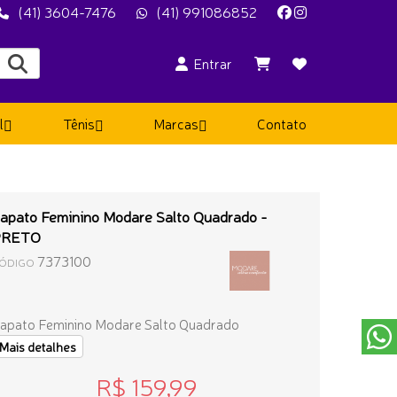
(41) 3604-7476
(41) 991086852
Entrar
l
Tênis
Marcas
Contato
apato Feminino Modare Salto Quadrado -
PRETO
7373100
ÓDIGO
apato Feminino Modare Salto Quadrado
Mais detalhes
R$ 159,99