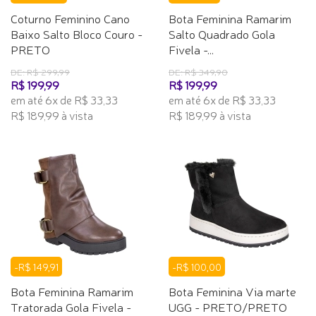
Coturno Feminino Cano
Bota Feminina Ramarim
Baixo Salto Bloco Couro -
Salto Quadrado Gola
PRETO
Fivela -...
DE: R$ 299,99
DE: R$ 349,90
R$ 199,99
R$ 199,99
em até 6x de R$ 33,33
em até 6x de R$ 33,33
R$ 189,99 à vista
R$ 189,99 à vista
-R$ 149,91
-R$ 100,00
Bota Feminina Ramarim
Bota Feminina Via marte
Tratorada Gola Fivela -
UGG - PRETO/PRETO