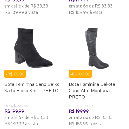
em até 6x de R$ 33,33
em até 6x de R$ 33,33
R$ 189,99 à vista
R$ 189,99 à vista
-R$ 70,00
-R$ 100,00
Bota Feminina Cano Baixo
Bota Feminina Dakota
Salto Bloco Knit - PRETO
Cano Alto Montaria -
PRETO
DE: R$ 269,99
DE: R$ 299,99
R$ 199,99
R$ 199,99
em até 6x de R$ 33,33
em até 6x de R$ 33,33
R$ 189,99 à vista
R$ 189,99 à vista