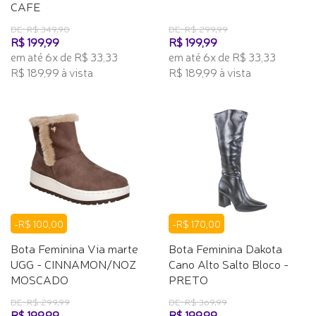
CAFE
DE: R$ 349,90
DE: R$ 299,99
R$ 199,99
R$ 199,99
em até 6x de R$ 33,33
em até 6x de R$ 33,33
R$ 189,99 à vista
R$ 189,99 à vista
-R$ 100,00
-R$ 170,00
Bota Feminina Via marte
Bota Feminina Dakota
UGG - CINNAMON/NOZ
Cano Alto Salto Bloco -
MOSCADO
PRETO
DE: R$ 299,99
DE: R$ 369,99
R$ 199,99
R$ 199,99