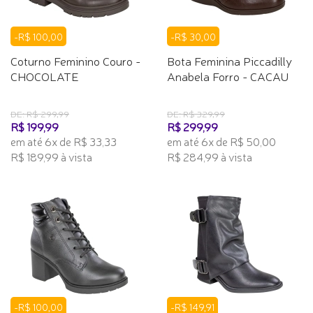
-R$ 100,00
-R$ 30,00
Coturno Feminino Couro -
Bota Feminina Piccadilly
CHOCOLATE
Anabela Forro - CACAU
DE: R$ 299,99
DE: R$ 329,99
R$ 199,99
R$ 299,99
em até 6x de R$ 33,33
em até 6x de R$ 50,00
R$ 189,99 à vista
R$ 284,99 à vista
-R$ 100,00
-R$ 149,91