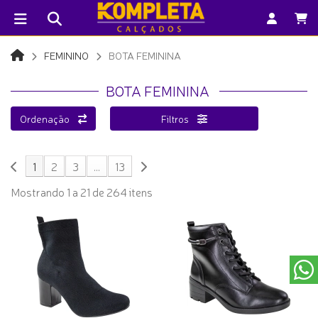
FEMININO
BOTA FEMININA
BOTA FEMININA
Ordenação
Filtros
1
2
3
...
13
Mostrando 1 a 21 de 264 itens