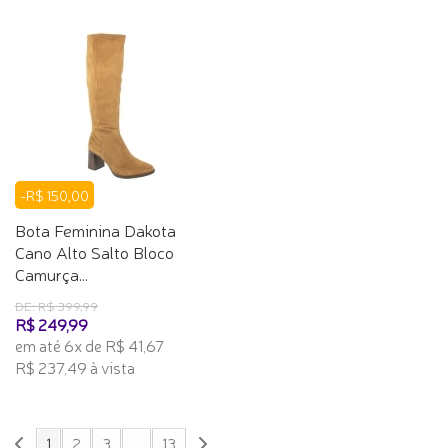
-R$ 150,00
Bota Feminina Dakota
Cano Alto Salto Bloco
Camurça...
DE: R$ 399,99
R$ 249,99
em até 6x de R$ 41,67
R$ 237,49 à vista
1
2
3
...
13