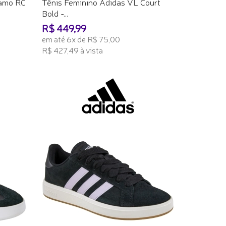
ramo RC
Tênis Feminino Adidas VL Court
Bold -...
R$ 449,99
em até 6x de R$ 75,00
R$ 427,49 à vista
ADICIONAR AO CARRINHO