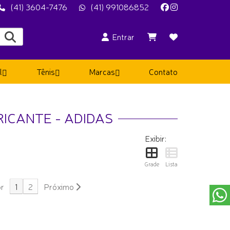
(41) 3604-7476
(41) 991086852
Entrar
l
Tênis
Marcas
Contato
RICANTE - ADIDAS
Exibir:
Grade
Lista
or
1
2
Próximo