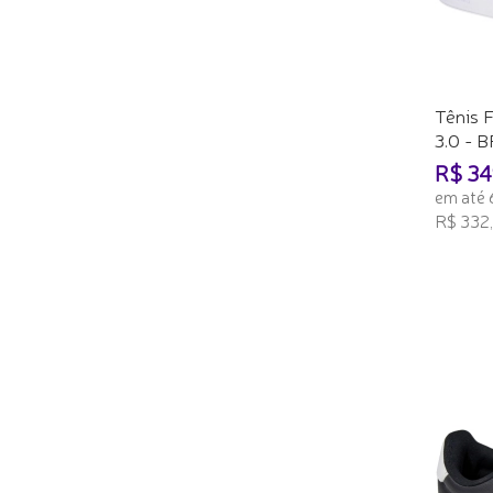
Tênis 
3.0 -
R$ 34
em até 
R$ 332,
ADICI