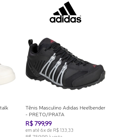
talk
Tênis Masculino Adidas Heelbender
- PRETO/PRATA
R$ 799,99
em até 6x de R$ 133,33
R$ 759,99 à vista