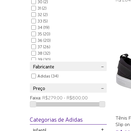
30
(2)
31
(2)
ADICI
32
(2)
33
(5)
34
(19)
35
(20)
36
(20)
37
(26)
38
(32)
39
(30)
Fabricante
40
(20)
41
(20)
Adidas
(34)
42
(18)
43
(14)
Preço
44
(8)
Faixa:
R$279,00 - R$800,00
45
(1)
Tênis F
Categorias de Adidas
Slip on -
Infantil