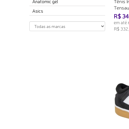
Tênis I
Anatomic gel
Tensaur
Asics
R$ 34
em até 
R$ 332,
ADICI