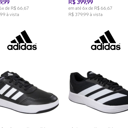
9,99
R$ 399,99
6x de R$ 66,67
em até 6x de R$ 66,67
99 à vista
R$ 379,99 à vista
ONAR AO CARRINHO
ADICIONAR AO CARRINHO