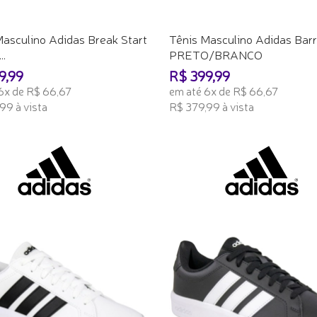
Masculino Adidas Break Start
Tênis Masculino Adidas Barr
..
PRETO/BRANCO
9,99
R$ 399,99
6x de R$ 66,67
em até 6x de R$ 66,67
99 à vista
R$ 379,99 à vista
ONAR AO CARRINHO
ADICIONAR AO CARRINHO