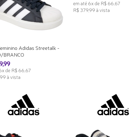
em até 6x de R$ 66,67
R$ 379,99 à vista
ADICIONAR AO CARRINHO
eminino Adidas Streetalk -
O/BRANCO
9,99
6x de R$ 66,67
99 à vista
ONAR AO CARRINHO