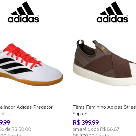
a Indor Adidas Predator
Tênis Feminino Adidas Stree
l -...
Slip on -...
9,99
R$ 399,99
6x de R$ 50,00
em até 6x de R$ 66,67
99 à vista
R$ 379,99 à vista