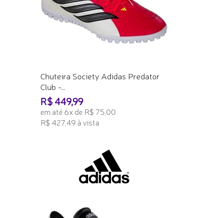
Chuteira Society Adidas Predator
Club -...
R$ 449,99
em até 6x de R$ 75,00
R$ 427,49 à vista
ADICIONAR AO CARRINHO