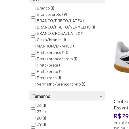
Branco
(1)
Branco/preto
(9)
BRANCO/PRETO/LATEX
(1)
BRANCO/PRETO/VERMELHO
(1)
BRANCO/ROSA/LATEX
(1)
Cinza/branco
(1)
MARROM/BRANCO
(1)
Preto/branco
(14)
Preto/branco/preto
(1)
Preto/prata
(1)
Preto/preto
(1)
Preto/rosa
(1)
Vermelho/branco/preto
(1)
Tamanho
Chuteir
26
(1)
Essentia
27
(1)
R$ 29
28
(1)
em até 
29
(1)
R$ 284,