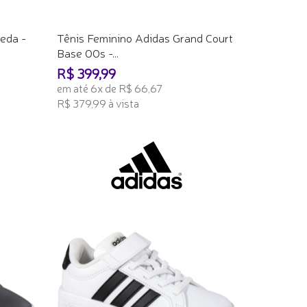
eda -
Tênis Feminino Adidas Grand Court
Base 00s -...
R$ 399,99
em até 6x de R$ 66,67
R$ 379,99 à vista
ADICIONAR AO CARRINHO