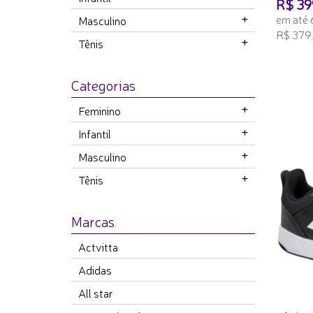
R$ 39
em até 
Masculino
R$ 379,
Tênis
ADICI
Categorias
Feminino
Infantil
Masculino
Tênis
Marcas
Actvitta
Adidas
All star