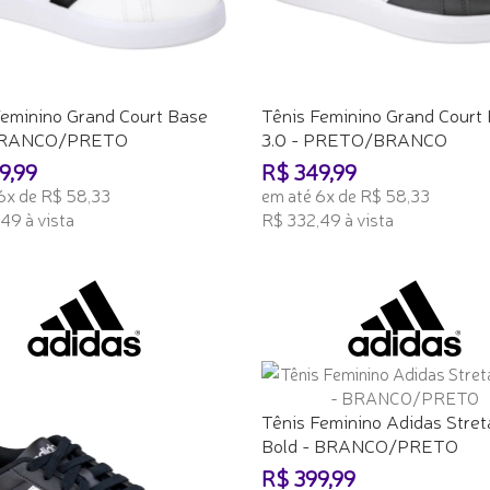
Feminino Grand Court Base
Tênis Feminino Grand Court
 BRANCO/PRETO
3.0 - PRETO/BRANCO
9,99
R$ 349,99
6x de R$ 58,33
em até 6x de R$ 58,33
49 à vista
R$ 332,49 à vista
ONAR AO CARRINHO
ADICIONAR AO CARRINHO
Tênis Feminino Adidas Stret
Bold - BRANCO/PRETO
R$ 399,99