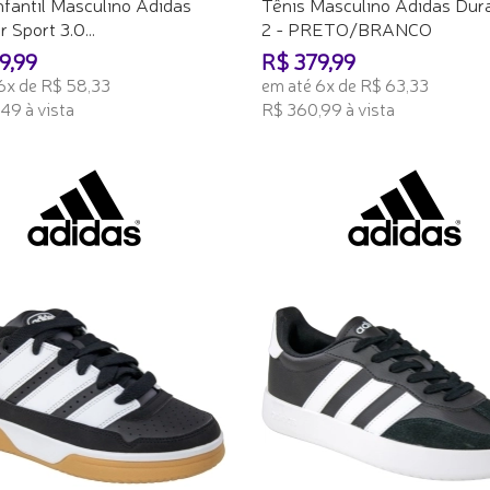
nfantil Masculino Adidas
Tênis Masculino Adidas Du
 Sport 3.0...
2 - PRETO/BRANCO
9,99
R$ 379,99
6x de R$ 58,33
em até 6x de R$ 63,33
49 à vista
R$ 360,99 à vista
ONAR AO CARRINHO
ADICIONAR AO CARRINHO