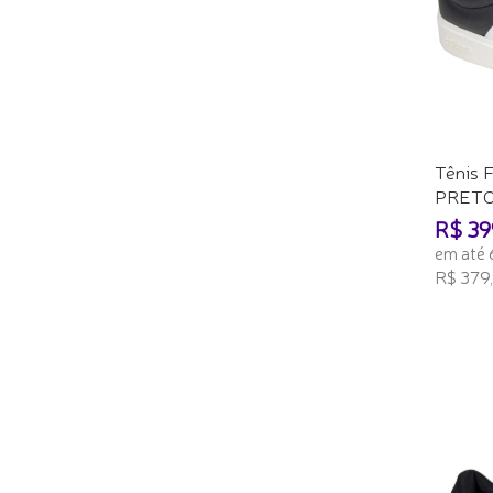
Tênis F
PRET
R$ 39
em até 
R$ 379,
ADICI