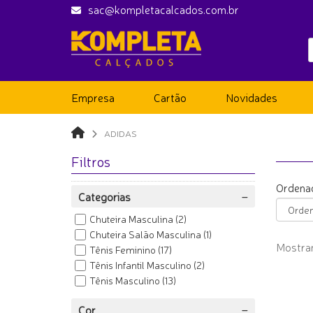
sac@kompletacalcados.com.br
Empresa
Cartão
Novidades
ADIDAS
Filtros
Ordenad
Categorias
Chuteira Masculina
(2)
Chuteira Salão Masculina
(1)
Mostran
Tênis Feminino
(17)
Tênis Infantil Masculino
(2)
Tênis Masculino
(13)
Cor