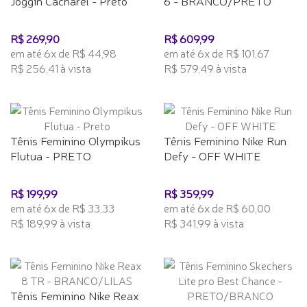
Joggin Cacharel - Preto
6 - BRANCO/PRETO
R$ 269,90
R$ 609,99
em até 6x de R$ 44,98
em até 6x de R$ 101,67
R$ 256,41 à vista
R$ 579,49 à vista
Tênis Feminino Olympikus
Tênis Feminino Nike Run
Flutua - PRETO
Defy - OFF WHITE
R$ 199,99
R$ 359,99
em até 6x de R$ 33,33
em até 6x de R$ 60,00
R$ 189,99 à vista
R$ 341,99 à vista
Tênis Feminino Nike Reax