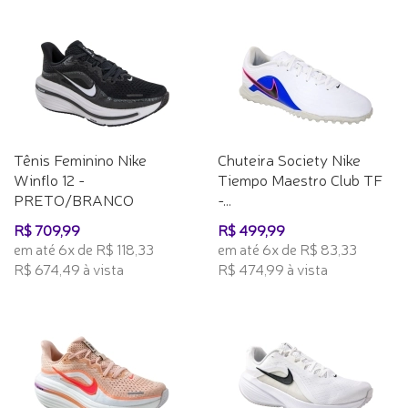
Tênis Feminino Nike
Chuteira Society Nike
Winflo 12 -
Tiempo Maestro Club TF
PRETO/BRANCO
-...
R$ 709,99
R$ 499,99
em até 6x de R$ 118,33
em até 6x de R$ 83,33
R$ 674,49 à vista
R$ 474,99 à vista