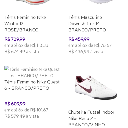
Tênis Feminino Nike
Tênis Masculino
Winflo 12 -
Downshifter 14 -
ROSE/BRANCO
BRANCO/PRETO
R$ 709,99
R$ 459,99
em até 6x de R$ 118,33
em até 6x de R$ 76,67
R$ 674,49 à vista
R$ 436,99 à vista
Tênis Feminino Nike Quest
6 - BRANCO/PRETO
R$ 609,99
em até 6x de R$ 101,67
Chuteira Futsal Indoor
R$ 579,49 à vista
Nike Beco 2 -
BRANCO/VINHO