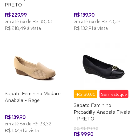
PRETO
R$ 229,99
R$ 139,90
em até 6x de R$ 38,33
em até 6x de R$ 23,32
R$ 218,49 à vista
R$ 132,91 à vista
Sapato Feminino Modare
-R$ 80,00
Sem estoque
Anabela - Bege
Sapato Feminino
Piccadilly Anabela Fivela
R$ 139,90
- PRETO
em até 6x de R$ 23,32
DE: R$ 179,90
R$ 132,91 à vista
R$ 99,90