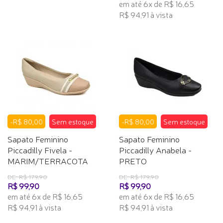
em até 6x de R$ 16,65
R$ 94,91 à vista
-R$ 80,00
Sem estoque
-R$ 80,00
Sem estoque
Sapato Feminino
Sapato Feminino
Piccadilly Fivela -
Piccadilly Anabela -
MARIM/TERRACOTA
PRETO
DE: R$ 179,90
DE: R$ 179,90
R$ 99,90
R$ 99,90
em até 6x de R$ 16,65
em até 6x de R$ 16,65
R$ 94,91 à vista
R$ 94,91 à vista