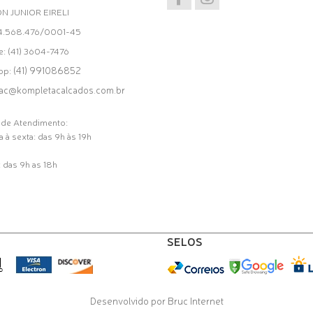
ON JUNIOR EIRELI
34.568.476/0001-45
e: (41) 3604-7476
(41) 991086852
pp:
ac@kompletacalcados.com.br
 de Atendimento:
 à sexta: das 9h às 19h
 das 9h as 18h
SELOS
Desenvolvido por Bruc Internet