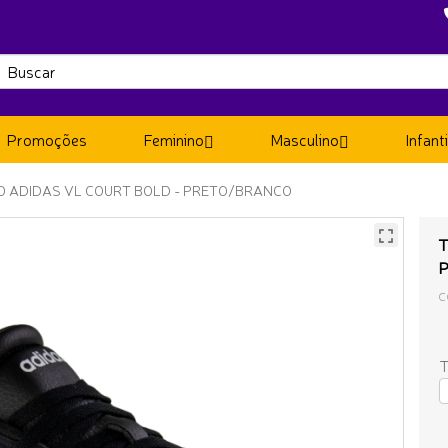
Promoções
Feminino
Masculino
Infanti
NO ADIDAS VL COURT BOLD - PRETO/BRANCO
T
C
T