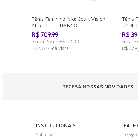
Tênis Feminino Nike Court Vision
Tênis 
Alta LTR - BRANCO
- PRE
R$ 709,99
R$ 39
em até 6x de R$ 118,33
em até 
R$ 674,49 à vista
R$ 379,
ADICIONAR AO CARRINHO
ADICI
RECEBA NOSSAS NOVIDADES:
INSTITUCIONAIS
FALE
Sobre Nós
Komplet