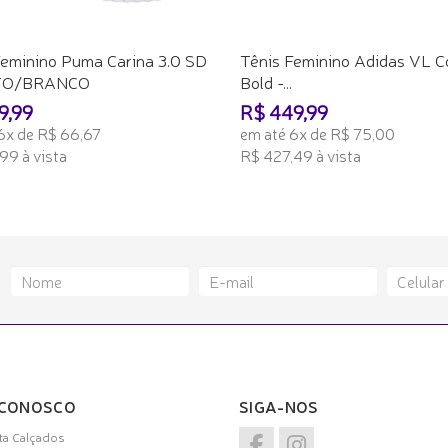
Feminino Puma Carina 3.0 SD
Tênis Feminino Adidas VL C
TO/BRANCO
Bold -...
9,99
R$ 449,99
6x de R$ 66,67
em até 6x de R$ 75,00
99 à vista
R$ 427,49 à vista
ONAR AO CARRINHO
ADICIONAR AO CARRINHO
 CONOSCO
SIGA-NOS
a Calçados