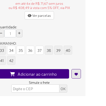
em até 6x de R$ 71,67 sem juros
ou R$ 408,49 à vista com 5% OFF, via PIX
Ver parcelas
uantidade:
TAMANHO:
33
34
35
36
37
38
39
40
41
42
Adicionar ao carrinho
Simule o frete