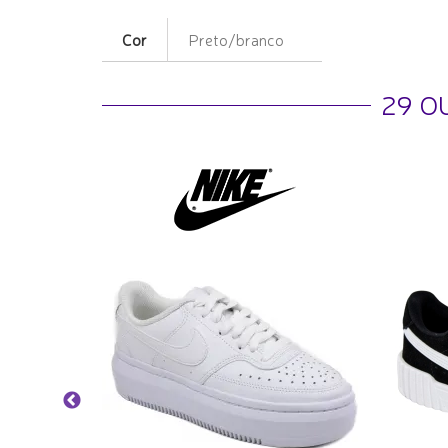
Cor
Preto/branco
29 O
Flutua -