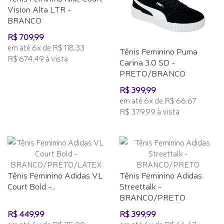
Vision Alta LTR -
BRANCO
R$ 709,99
em até 6x de R$ 118,33
Tênis Feminino Puma
R$ 674,49 à vista
Carina 3.0 SD -
PRETO/BRANCO
R$ 399,99
em até 6x de R$ 66,67
R$ 379,99 à vista
Tênis Feminino Adidas VL
Tênis Feminino Adidas
Court Bold -...
Streettalk -
BRANCO/PRETO
R$ 449,99
R$ 399,99
em até 6x de R$ 75,00
em até 6x de R$ 66,67