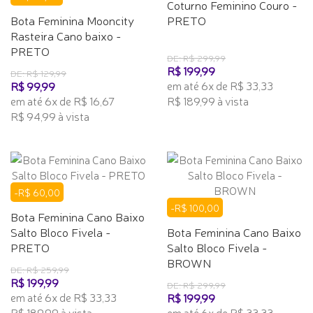
Coturno Feminino Couro -
Bota Feminina Mooncity
PRETO
Rasteira Cano baixo -
PRETO
DE: R$ 299,99
R$ 199,99
DE: R$ 129,99
em até 6x de R$ 33,33
R$ 99,99
em até 6x de R$ 16,67
R$ 189,99 à vista
R$ 94,99 à vista
-R$ 60,00
-R$ 100,00
Bota Feminina Cano Baixo
Salto Bloco Fivela -
Bota Feminina Cano Baixo
PRETO
Salto Bloco Fivela -
BROWN
DE: R$ 259,99
R$ 199,99
DE: R$ 299,99
em até 6x de R$ 33,33
R$ 199,99
R$ 189,99 à vista
em até 6x de R$ 33,33