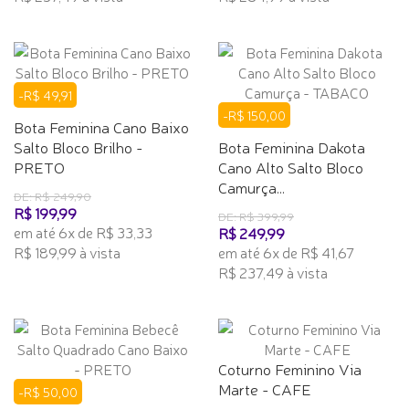
-R$ 49,91
-R$ 150,00
Bota Feminina Cano Baixo
Salto Bloco Brilho -
Bota Feminina Dakota
PRETO
Cano Alto Salto Bloco
Camurça...
DE: R$ 249,90
R$ 199,99
DE: R$ 399,99
em até 6x de R$ 33,33
R$ 249,99
R$ 189,99 à vista
em até 6x de R$ 41,67
R$ 237,49 à vista
Coturno Feminino Via
Marte - CAFE
-R$ 50,00