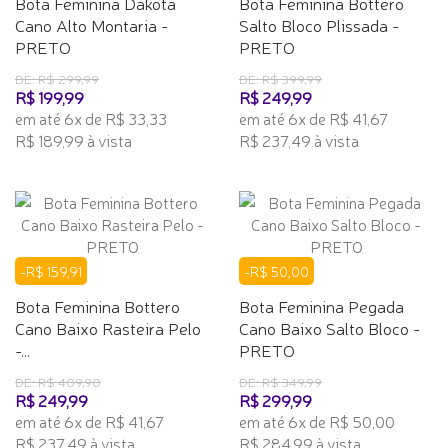
Bota Feminina Dakota
Bota Feminina Bottero
Cano Alto Montaria -
Salto Bloco Plissada -
PRETO
PRETO
DE: R$ 299,99
DE: R$ 399,99
R$ 199,99
R$ 249,99
em até 6x de R$ 33,33
em até 6x de R$ 41,67
R$ 189,99 à vista
R$ 237,49 à vista
-R$ 159,91
-R$ 50,00
Bota Feminina Bottero
Bota Feminina Pegada
Cano Baixo Rasteira Pelo
Cano Baixo Salto Bloco -
-...
PRETO
DE: R$ 409,90
DE: R$ 349,99
R$ 249,99
R$ 299,99
em até 6x de R$ 41,67
em até 6x de R$ 50,00
R$ 237,49 à vista
R$ 284,99 à vista