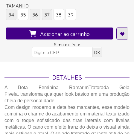
TAMANHO:
34
35
36
37
38
39
Adicionar ao carrinho
Simule o frete
DETALHES
A Bota Feminina RamarimTratorada Gola
Fivela, transforma qualquer look básico em uma produção
cheia de personalidade!
Com design moderno e detalhes marcantes, esse modelo
combina o charme do acabamento em material texturizado
com o toque sofisticado das tiras laterais com fivelas
metálicas. O cano com efeito franzido deixa o visual ainda
mais estiloso e atual. O solado tratorado garante atitude ao