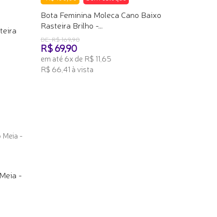
Bota Feminina Moleca Cano Baixo
Rasteira Brilho -...
teira
DE: R$ 169,90
R$ 69,90
em até 6x de R$ 11,65
R$ 66,41 à vista
TENHO INTERESSE
Meia -