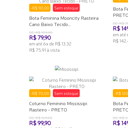
-R$ 110,00
Sem estoque
Bota F
PRET
Bota Feminina Mooncity Rasteira
Cano Baixo Tecido...
DE: R$ 3
R$ 14
DE: R$ 189,90
em até 
R$ 79,90
R$ 142,4
em até 6x de R$ 13,32
R$ 75,91 à vista
TENHO
TENHO INTERESSE
-R$ 70,00
Sem estoque
-R$ 120
Coturno Feminino Mississipi
Bota F
Rasteiro - PRETO
PRET
DE: R$ 169,90
DE: R$ 2
R$ 99,90
R$ 14