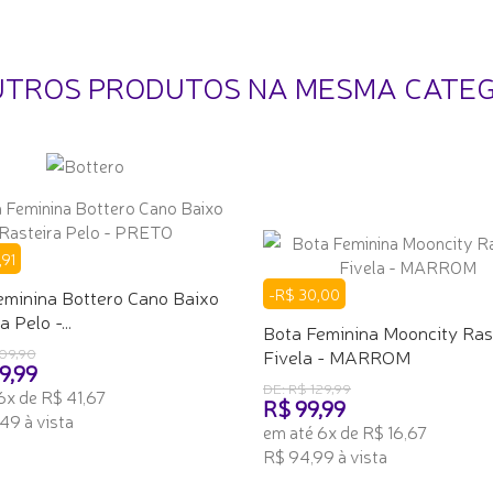
UTROS PRODUTOS NA MESMA CATE
,91
eminina Bottero Cano Baixo
-R$ 30,00
 Pelo -...
Bota Feminina Mooncity Ras
09,90
Fivela - MARROM
9,99
DE: R$ 129,99
6x de R$ 41,67
R$ 99,99
49 à vista
em até 6x de R$ 16,67
R$ 94,99 à vista
ONAR AO CARRINHO
ADICIONAR AO CARRINHO