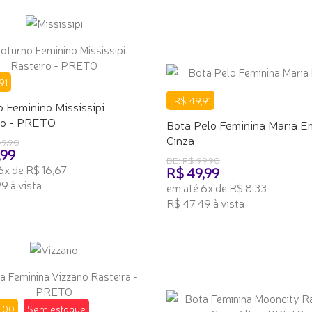
91
-R$ 49,91
 Feminino Mississipi
ro - PRETO
Bota Pelo Feminina Maria Em
Cinza
49,90
,99
DE: R$ 99,90
6x de R$ 16,67
R$ 49,99
9 à vista
em até 6x de R$ 8,33
R$ 47,49 à vista
ONAR AO CARRINHO
ADICIONAR AO CARRINHO
,00
Sem estoque