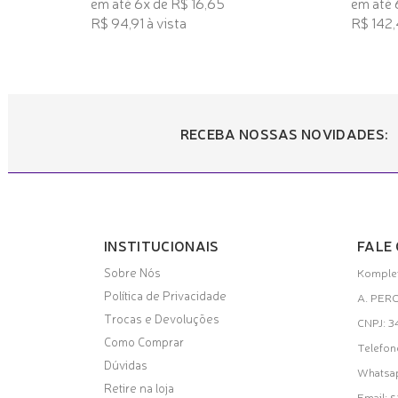
em até 6x de R$ 16,65
em até 
R$ 94,91 à vista
R$ 142,4
TENHO INTERESSE
TENHO
RECEBA NOSSAS NOVIDADES:
INSTITUCIONAIS
FALE
Sobre Nós
Komplet
Política de Privacidade
A. PER
Trocas e Devoluções
CNPJ: 
Como Comprar
Telefon
Dúvidas
Whatsa
Retire na loja
s
Email: