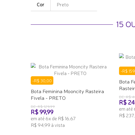
Cor
Preto
15 O
-R$ 159
-R$ 30,00
Bota F
Rasteira
Bota Feminina Mooncity Rasteira
Fivela - PRETO
DE: R$ 4
R$ 24
DE: R$ 129,99
em até 
R$ 99,99
R$ 237,
em até 6x de R$ 16,67
R$ 94,99 à vista
ADICI
ADICIONAR AO CARRINHO