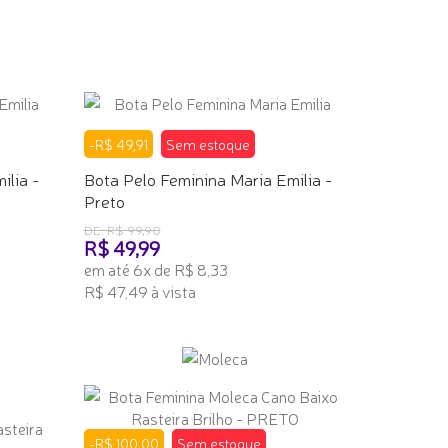
-R$ 49,91
Sem estoque
ilia -
Bota Pelo Feminina Maria Emilia -
Preto
DE: R$ 99,90
R$ 49,99
em até 6x de R$ 8,33
R$ 47,49 à vista
TENHO INTERESSE
-R$ 100,00
Sem estoque