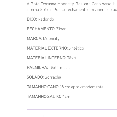
A Bota Feminina Mooncity Rasteira Cano baixo é l
interna é têxtil. Possui fechamento em zíper e so
BICO:
Redondo
FECHAMENTO:
Zíper
MARCA:
Mooncity
MATERIAL EXTERNO:
Sintético
MATERIAL INTERNO:
Têxtil
PALMILHA:
Têxtil, macia
SOLADO:
Borracha
TAMANHO CANO:
18 cm aproximadamente
TAMANHO SALTO:
2 cm