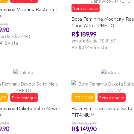
eminina Vizzano Rasteira -
Sem estoque
O
Bota Feminina Mooncity Ras
19,90
Cano Alto - PRETO
9,90
R$ 189,99
6x de R$ 24,98
em até 6x de R$ 31,67
1 à vista
R$ 180,49 à vista
 INTERESSE
TENHO INTERESSE
,09
Sem estoque
-R$ 120,09
Sem estoque
eminina Dakota Salto Meia -
Bota Feminina Dakota Salto 
O
TITANIUM
69,99
DE: R$ 269,99
9,90
R$ 149,90