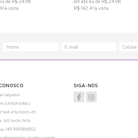
6x de R$ 24,98
em até 6x de R$ 24,98
1 à vista
R$ 142,41 à vista
 INTERESSE
TENHO INTERESSE
 CONOSCO
SIGA-NOS
a Calçados
ON JUNIOR EIRELI
34.568.476/0001-45
e: (41) 3604-7476
(41) 991086852
pp:
ac@kompletacalcados.com.br