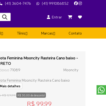
(41) 3604-7476
(41) 991086852
Entrar
l
Tênis
Marcas
Contato
ota Feminina Mooncity Rasteira Cano baixo -
PRETO
71089
Mooncity
ÓDIGO
ota Feminina Mooncity Rasteira Cano baixo
Mais detalhes
R$ 129,99
e:
R$ 30,00 de desconto!
R$ 99,99