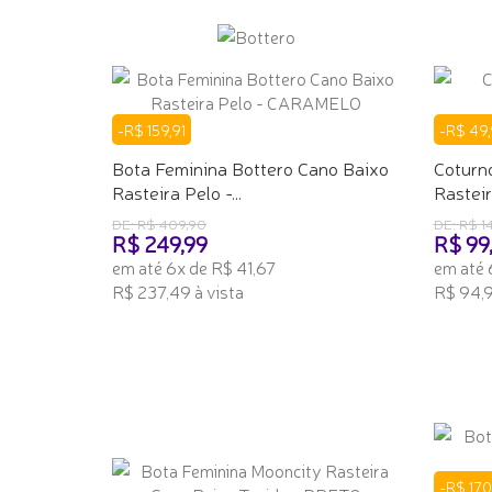
-R$ 159,91
-R$ 49,
Bota Feminina Bottero Cano Baixo
Coturno
Rasteira Pelo -...
Rastei
DE: R$ 409,90
DE: R$ 1
R$ 249,99
R$ 99
em até 6x de R$ 41,67
em até 
R$ 237,49 à vista
R$ 94,9
ADICIONAR AO CARRINHO
ADICI
-R$ 170