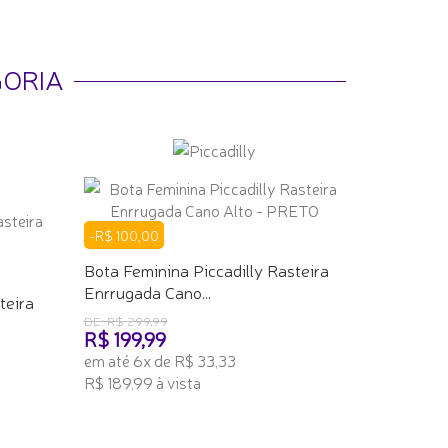
GORIA
-R$ 100,00
Bota Feminina Piccadilly Rasteira
Enrrugada Cano...
teira
DE: R$ 299,99
R$ 199,99
em até 6x de R$ 33,33
R$ 189,99 à vista
ADICIONAR AO CARRINHO