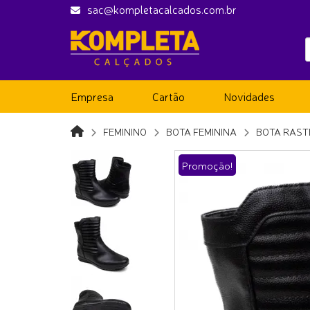
sac@kompletacalcados.com.br
Empresa
Cartão
Novidades
FEMININO
BOTA FEMININA
BOTA RAST
Promoção!