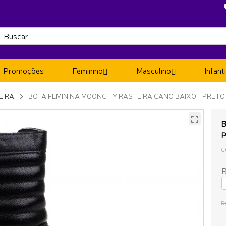
Promoções
Feminino
Masculino
Infanti
EIRA
BOTA FEMININA MOONCITY RASTEIRA CANO BAIXO - PRETO
B
C
B
D