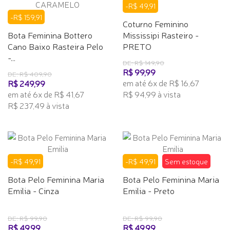
-R$ 49,91
-R$ 159,91
Coturno Feminino
Bota Feminina Bottero
Mississipi Rasteiro -
Cano Baixo Rasteira Pelo
PRETO
-...
DE: R$ 149,90
R$ 99,99
DE: R$ 409,90
em até 6x de R$ 16,67
R$ 249,99
em até 6x de R$ 41,67
R$ 94,99 à vista
R$ 237,49 à vista
-R$ 49,91
-R$ 49,91
Sem estoque
Bota Pelo Feminina Maria
Bota Pelo Feminina Maria
Emilia - Cinza
Emilia - Preto
DE: R$ 99,90
DE: R$ 99,90
R$ 49,99
R$ 49,99