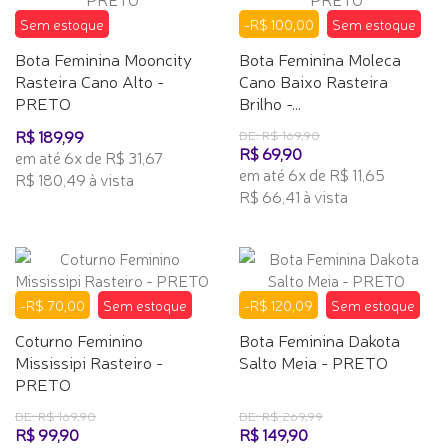
Sem estoque
-R$ 100,00
Sem estoque
Bota Feminina Mooncity
Bota Feminina Moleca
Rasteira Cano Alto -
Cano Baixo Rasteira
PRETO
Brilho -...
R$ 189,99
DE: R$ 169,90
R$ 69,90
em até 6x de R$ 31,67
em até 6x de R$ 11,65
R$ 180,49 à vista
R$ 66,41 à vista
-R$ 70,00
Sem estoque
-R$ 120,09
Sem estoque
Coturno Feminino
Bota Feminina Dakota
Mississipi Rasteiro -
Salto Meia - PRETO
PRETO
DE: R$ 169,90
DE: R$ 269,99
R$ 99,90
R$ 149,90