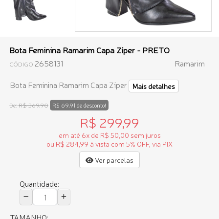
Bota Feminina Ramarim Capa Zíper - PRETO
2658131
Ramarim
CÓDIGO
Bota Feminina Ramarim Capa Zíper
Mais detalhes
R$ 369,90
De:
R$ 69,91 de desconto!
R$ 299,99
em até 6x de R$ 50,00 sem juros
ou R$ 284,99 à vista com 5% OFF, via PIX
Ver parcelas
Quantidade:
TAMANHO: