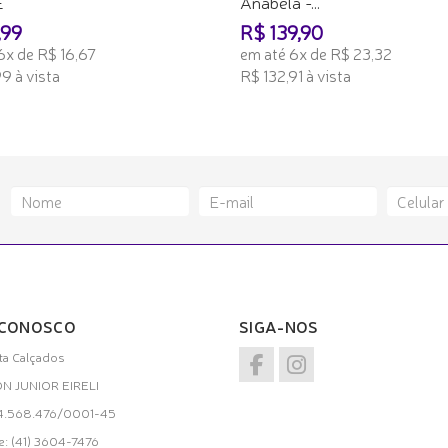
E
Anabela -...
,99
R$ 139,90
6x de R$ 16,67
em até 6x de R$ 23,32
9 à vista
R$ 132,91 à vista
ONAR AO CARRINHO
ADICIONAR AO CARRINHO
 CONOSCO
SIGA-NOS
a Calçados
ON JUNIOR EIRELI
34.568.476/0001-45
e: (41) 3604-7476