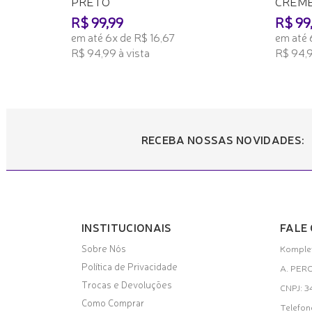
PRETO
CREM
R$ 99,99
R$ 99
em até 6x de R$ 16,67
em até 
R$ 94,99 à vista
R$ 94,9
ADICIONAR AO CARRINHO
ADICI
RECEBA NOSSAS NOVIDADES:
INSTITUCIONAIS
FALE
Sobre Nós
Komplet
Política de Privacidade
A. PER
Trocas e Devoluções
CNPJ: 
Como Comprar
Telefon