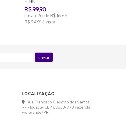
PINK
R$ 99,90
em até 6x de R$ 16,65
R$ 94,91 à vista
ADICIONAR AO CARRINHO
enviar
LOCALIZAÇÃO
Rua Francisco Claudino dos Santos,
97 - Iguaçu- CEP 83833-070 Fazenda
Rio Grande/PR