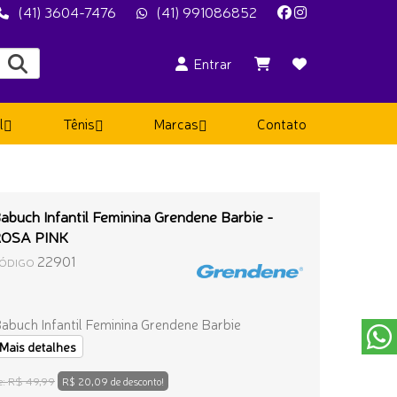
(41) 3604-7476
(41) 991086852
Entrar
l
Tênis
Marcas
Contato
abuch Infantil Feminina Grendene Barbie -
OSA PINK
22901
ÓDIGO
abuch Infantil Feminina Grendene Barbie
Mais detalhes
R$ 49,99
e:
R$ 20,09 de desconto!