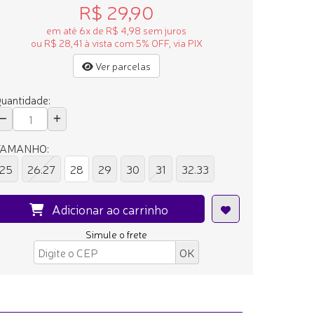
R$ 29,90
em até 6x de R$ 4,98 sem juros
ou R$ 28,41 à vista com 5% OFF, via PIX
Ver parcelas
uantidade:
TAMANHO:
25
26.27
28
29
30
31
32.33
Adicionar ao carrinho
Simule o frete