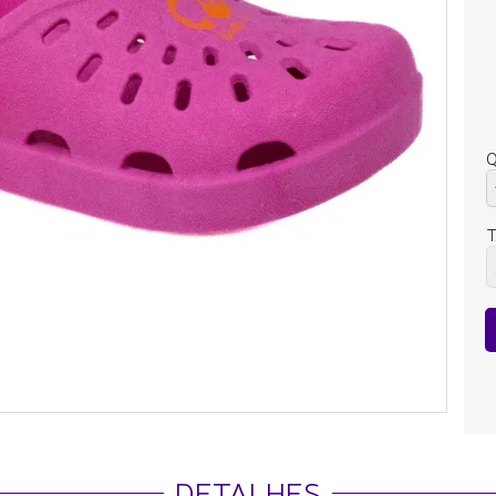
Q
DETALHES