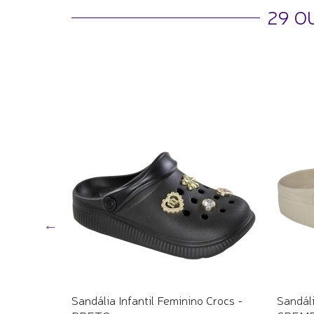
29 O
o
Sandália Infantil Feminino Crocs -
Sandáli