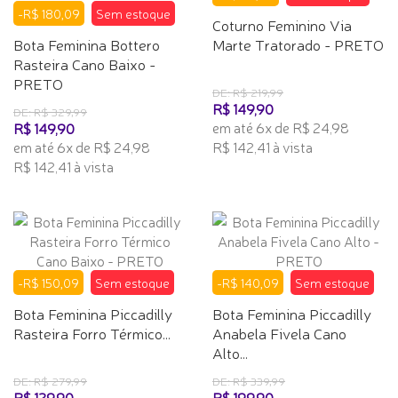
-R$ 180,09
Sem estoque
Coturno Feminino Via
Bota Feminina Bottero
Marte Tratorado - PRETO
Rasteira Cano Baixo -
PRETO
DE: R$ 219,99
R$ 149,90
DE: R$ 329,99
em até 6x de R$ 24,98
R$ 149,90
em até 6x de R$ 24,98
R$ 142,41 à vista
R$ 142,41 à vista
-R$ 150,09
Sem estoque
-R$ 140,09
Sem estoque
Bota Feminina Piccadilly
Bota Feminina Piccadilly
Rasteira Forro Térmico...
Anabela Fivela Cano
Alto...
DE: R$ 279,99
DE: R$ 339,99
R$ 129,90
R$ 199,90