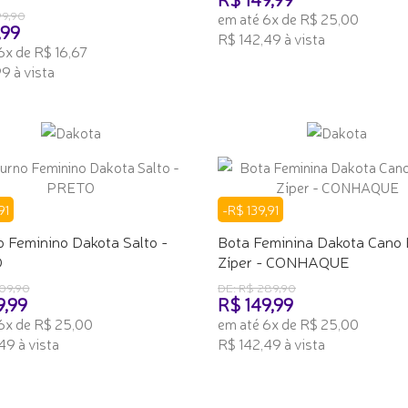
99,90
em até 6x de R$ 25,00
,99
R$ 142,49 à vista
6x de R$ 16,67
ADICIONAR AO CARRINHO
9 à vista
ONAR AO CARRINHO
91
-R$ 139,91
o Feminino Dakota Salto -
Bota Feminina Dakota Cano 
O
Zíper - CONHAQUE
09,90
DE: R$ 289,90
9,99
R$ 149,99
6x de R$ 25,00
em até 6x de R$ 25,00
49 à vista
R$ 142,49 à vista
ONAR AO CARRINHO
ADICIONAR AO CARRINHO