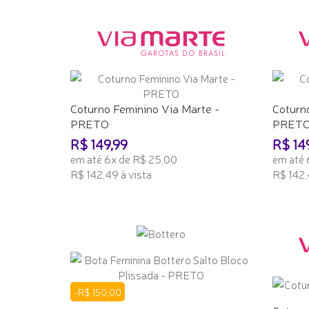
Coturno Feminino Via Marte -
Coturn
PRETO
PRET
R$ 149,99
R$ 14
em até 6x de R$ 25,00
em até 
R$ 142,49 à vista
R$ 142,
ADICIONAR AO CARRINHO
ADICI
-R$ 150,00