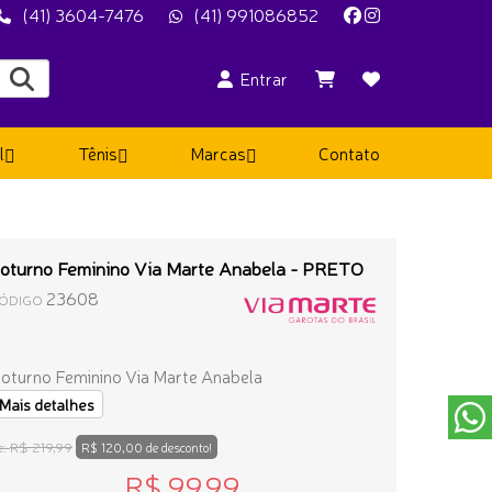
(41) 3604-7476
(41) 991086852
Entrar
l
Tênis
Marcas
Contato
oturno Feminino Via Marte Anabela - PRETO
23608
ÓDIGO
oturno Feminino Via Marte Anabela
Mais detalhes
R$ 219,99
e:
R$ 120,00 de desconto!
R$ 99,99