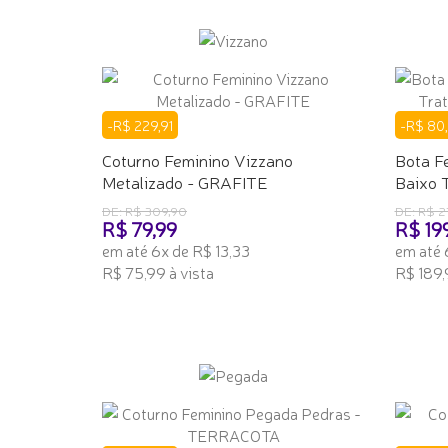
ADICI
-R$ 229,91
-R$ 80
Coturno Feminino Vizzano
Bota Fe
Metalizado - GRAFITE
Baixo T
DE: R$ 309,90
DE: R$ 2
R$ 79,99
R$ 19
em até 6x de R$ 13,33
em até 
R$ 75,99 à vista
R$ 189,
ADICIONAR AO CARRINHO
ADICI