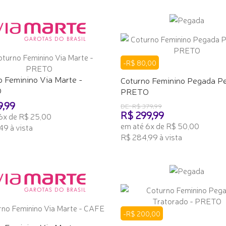
-R$ 80,00
o Feminino Via Marte -
Coturno Feminino Pegada Pe
O
PRETO
9,99
DE: R$ 379,99
R$ 299,99
6x de R$ 25,00
em até 6x de R$ 50,00
49 à vista
R$ 284,99 à vista
ONAR AO CARRINHO
ADICIONAR AO CARRINHO
-R$ 200,00