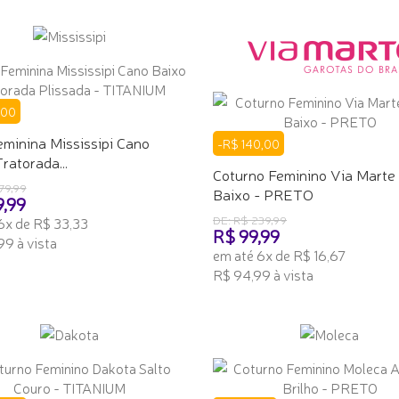
ONAR AO CARRINHO
ADICIONAR AO CARRINHO
,00
minina Mississipi Cano
-R$ 140,00
ratorada...
Coturno Feminino Via Marte 
79,99
Baixo - PRETO
9,99
DE: R$ 239,99
6x de R$ 33,33
R$ 99,99
99 à vista
em até 6x de R$ 16,67
ONAR AO CARRINHO
R$ 94,99 à vista
ADICIONAR AO CARRINHO