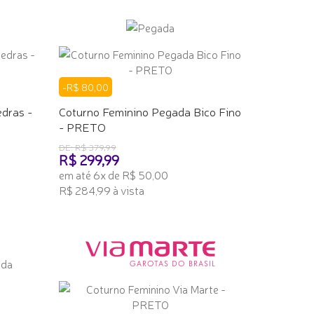
-R$ 80,00
dras -
Coturno Feminino Pegada Bico Fino
- PRETO
DE: R$ 379,99
R$ 299,99
em até 6x de R$ 50,00
R$ 284,99 à vista
ADICIONAR AO CARRINHO