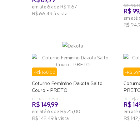
DE: R$ 1
em até 6x de R$ 11,67
R$ 99
R$ 66,49 à vista
em até 
ADICIONAR AO CARRINHO
R$ 94,9
ADICI
-R$ 160,00
-R$ 59,
Coturno Feminino Dakota Salto
Coturn
Couro - PRETO
PRET
DE: R$ 309,99
DE: R$ 2
R$ 149,99
R$ 14
em até 6x de R$ 25,00
em até 
R$ 142,49 à vista
R$ 142,
ADICIONAR AO CARRINHO
ADICI