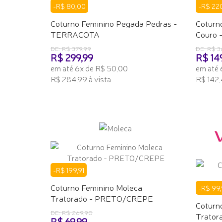
-R$ 80,00
-R$ 22
Coturno Feminino Pegada Pedras -
Coturn
TERRACOTA
Couro 
DE: R$ 379,99
DE: R$ 3
R$ 299,99
R$ 14
em até 6x de R$ 50,00
em até 
R$ 284,99 à vista
R$ 142,
ADICIONAR AO CARRINHO
ADICI
-R$ 199,91
Coturno Feminino Moleca
-R$ 99,
Tratorado - PRETO/CREPE
Coturn
DE: R$ 269,90
Trator
R$ 69,99