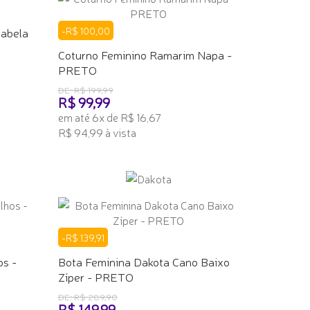
nabela
-R$ 100,00
Coturno Feminino Ramarim Napa -
PRETO
DE: R$ 199,99
R$ 99,99
em até 6x de R$ 16,67
R$ 94,99 à vista
ADICIONAR AO CARRINHO
-R$ 139,91
os -
Bota Feminina Dakota Cano Baixo
Zíper - PRETO
DE: R$ 289,90
R$ 149,99