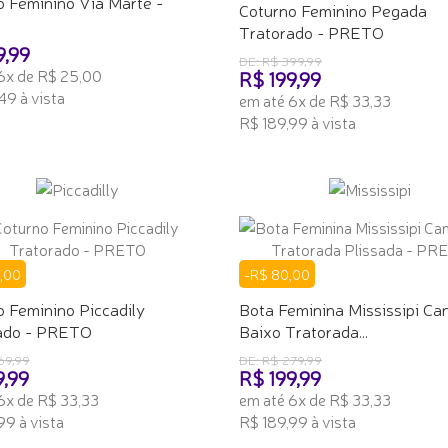
o Feminino Via Marte -
Coturno Feminino Pegada
Tratorado - PRETO
9,99
DE: R$ 399,99
6x de R$ 25,00
R$ 199,99
49 à vista
em até 6x de R$ 33,33
R$ 189,99 à vista
ONAR AO CARRINHO
ADICIONAR AO CARRINHO
,00
-R$ 80,00
 Feminino Piccadily
Bota Feminina Mississipi Ca
ado - PRETO
Baixo Tratorada...
69,99
DE: R$ 279,99
9,99
R$ 199,99
6x de R$ 33,33
em até 6x de R$ 33,33
99 à vista
R$ 189,99 à vista