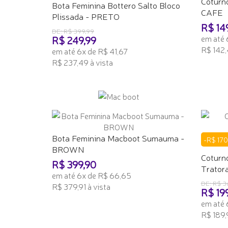
Coturn
Bota Feminina Bottero Salto Bloco
CAFE
Plissada - PRETO
R$ 14
DE: R$ 399,99
em até 
R$ 249,99
R$ 142,
em até 6x de R$ 41,67
R$ 237,49 à vista
ADICI
ADICIONAR AO CARRINHO
Bota Feminina Macboot Sumauma -
-R$ 170
BROWN
Coturno
R$ 399,90
Trator
em até 6x de R$ 66,65
DE: R$ 3
R$ 379,91 à vista
R$ 19
em até 
ADICIONAR AO CARRINHO
R$ 189,