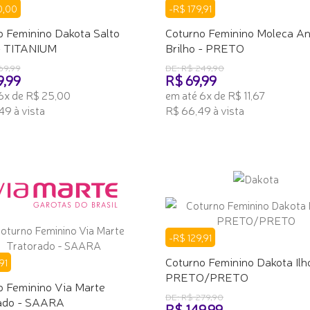
0,00
-R$ 179,91
o Feminino Dakota Salto
Coturno Feminino Moleca A
- TITANIUM
Brilho - PRETO
69,99
DE: R$ 249,90
9,99
R$ 69,99
6x de R$ 25,00
em até 6x de R$ 11,67
49 à vista
R$ 66,49 à vista
ONAR AO CARRINHO
ADICIONAR AO CARRINHO
-R$ 129,91
Coturno Feminino Dakota Ilh
91
PRETO/PRETO
o Feminino Via Marte
DE: R$ 279,90
ado - SAARA
R$ 149,99