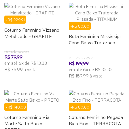
-R$ 229,91
-R$ 80,00
Coturno Feminino Vizzano
Metalizado - GRAFITE
Bota Feminina Mississipi
Cano Baixo Tratorada...
DE: R$ 309,90
R$ 79,99
DE: R$ 279,99
em até 6x de R$ 13,33
R$ 199,99
R$ 75,99 à vista
em até 6x de R$ 33,33
R$ 189,99 à vista
-R$ 140,00
-R$ 80,00
Coturno Feminino Via
Coturno Feminino Pegada
Marte Salto Baixo -
Bico Fino - TERRACOTA