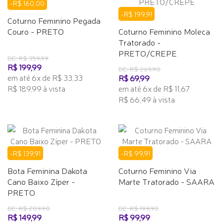
-R$ 160,00
-R$ 199,91
Coturno Feminino Pegada
Couro - PRETO
Coturno Feminino Moleca
Tratorado -
PRETO/CREPE
DE: R$ 359,99
R$ 199,99
DE: R$ 269,90
em até 6x de R$ 33,33
R$ 69,99
R$ 189,99 à vista
em até 6x de R$ 11,67
R$ 66,49 à vista
-R$ 139,91
-R$ 99,91
Bota Feminina Dakota
Coturno Feminino Via
Cano Baixo Zíper -
Marte Tratorado - SAARA
PRETO
DE: R$ 289,90
DE: R$ 199,90
R$ 149,99
R$ 99,99