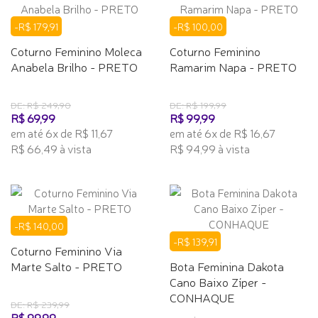
-R$ 179,91
-R$ 100,00
Coturno Feminino Moleca
Coturno Feminino
Anabela Brilho - PRETO
Ramarim Napa - PRETO
DE: R$ 249,90
DE: R$ 199,99
R$ 69,99
R$ 99,99
em até 6x de R$ 11,67
em até 6x de R$ 16,67
R$ 66,49 à vista
R$ 94,99 à vista
-R$ 140,00
-R$ 139,91
Coturno Feminino Via
Marte Salto - PRETO
Bota Feminina Dakota
Cano Baixo Zíper -
CONHAQUE
DE: R$ 239,99
R$ 99,99