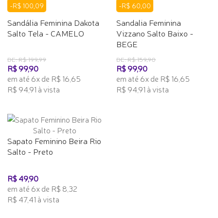
-R$ 100,09
-R$ 60,00
Sandália Feminina Dakota
Sandalia Feminina
Salto Tela - CAMELO
Vizzano Salto Baixo -
BEGE
DE: R$ 199,99
DE: R$ 159,90
R$ 99,90
R$ 99,90
em até 6x de R$ 16,65
em até 6x de R$ 16,65
R$ 94,91 à vista
R$ 94,91 à vista
Sapato Feminino Beira Rio
Salto - Preto
R$ 49,90
em até 6x de R$ 8,32
R$ 47,41 à vista