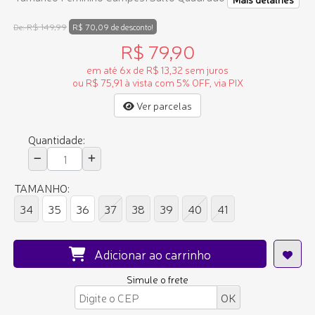
R$ 149,99
De:
R$ 70,09 de desconto!
R$ 79,90
em até 6x de R$ 13,32 sem juros
ou R$ 75,91 à vista com 5% OFF, via PIX
Ver parcelas
Quantidade:
TAMANHO:
34
35
36
37
38
39
40
41
Adicionar ao carrinho
Simule o frete