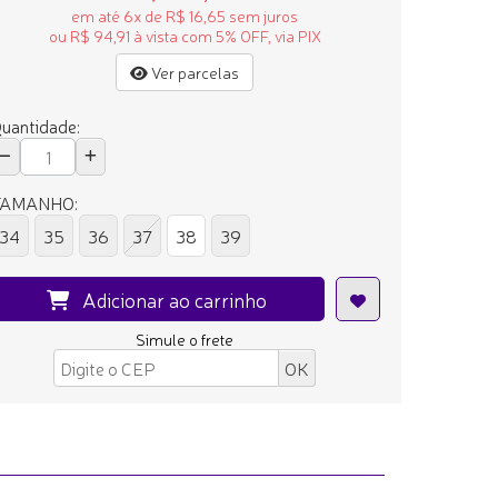
em até 6x de R$ 16,65 sem juros
ou R$ 94,91 à vista com 5% OFF, via PIX
Ver parcelas
uantidade:
TAMANHO:
34
35
36
37
38
39
Adicionar ao carrinho
Simule o frete