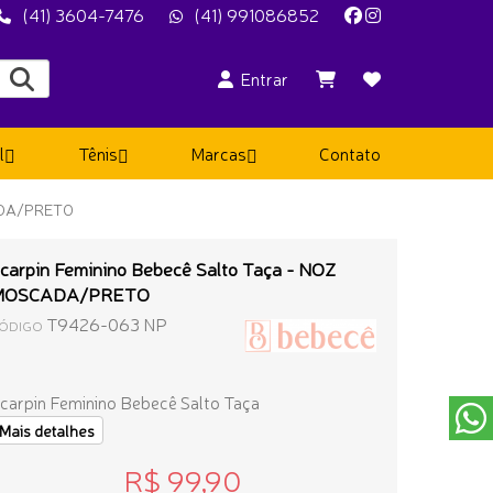
(41) 3604-7476
(41) 991086852
Entrar
l
Tênis
Marcas
Contato
ADA/PRETO
carpin Feminino Bebecê Salto Taça - NOZ
MOSCADA/PRETO
T9426-063 NP
ÓDIGO
carpin Feminino Bebecê Salto Taça
Mais detalhes
R$ 99,90