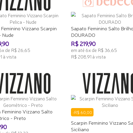
 Feminino Vizzano Scarpin
Sapato Feminino Salto Brilho
- Nude
DOURADO
9,90
R$ 219,90
6x de R$ 26,65
em até 6x de R$ 36,65
1 à vista
R$ 208,91 à vista
ONAR AO CARRINHO
ADICIONAR AO CARRINHO
n Feminino Vizzano Salto
-R$ 60,00
rico - Preto
Scarpin Feminino Vizzano Sa
,90
Siciliano
6x de R$ 13,32