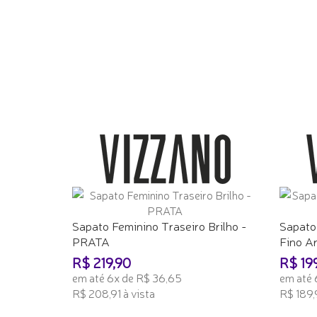
Sapato Feminino Traseiro Brilho -
Sapato
PRATA
Fino A
R$ 219,90
R$ 19
em até 6x de R$ 36,65
em até 
R$ 208,91 à vista
R$ 189,9
ADICIONAR AO CARRINHO
ADICI