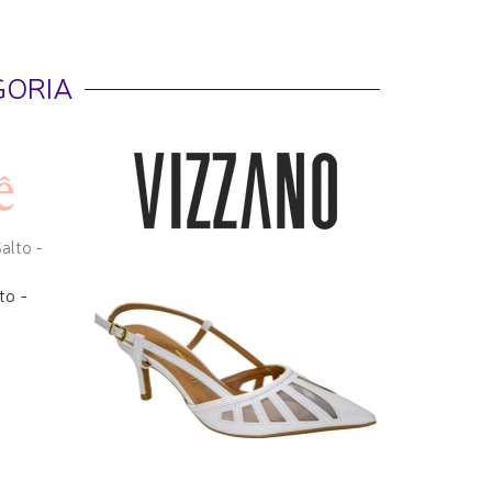
GORIA
to -