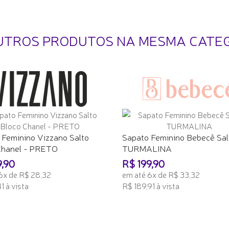
UTROS PRODUTOS NA MESMA CATE
 Feminino Vizzano Salto
Sapato Feminino Bebecê Sal
Chanel - PRETO
TURMALINA
9,90
R$ 199,90
6x de R$ 28,32
em até 6x de R$ 33,32
1 à vista
R$ 189,91 à vista
ONAR AO CARRINHO
ADICIONAR AO CARRINHO