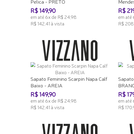
Pelica - PRETO
Mende
R$ 149,90
R$ 21
em até 6x de R$ 24,98
em até 
R$ 142,41 à vista
R$ 208,
ADICIONAR AO CARRINHO
ADICI
Sapato Feminino Scarpin Napa Calf
Sapato
Baixo - AREIA
BRAN
R$ 149,90
R$ 17
em até 6x de R$ 24,98
em até 
R$ 142,41 à vista
R$ 170,9
ADICIONAR AO CARRINHO
ADICI