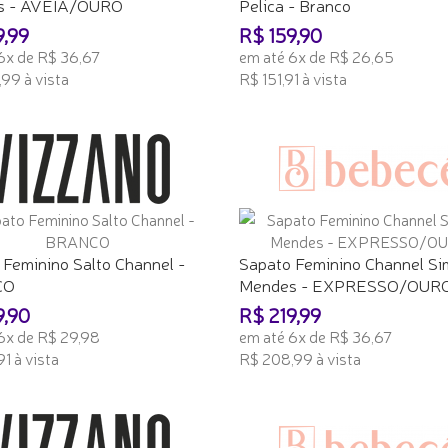
s - AVEIA/OURO
Pelica - Branco
9,99
R$ 159,90
6x de R$ 36,67
em até 6x de R$ 26,65
99 à vista
R$ 151,91 à vista
ONAR AO CARRINHO
ADICIONAR AO CARRINHO
 Feminino Salto Channel -
Sapato Feminino Channel S
CO
Mendes - EXPRESSO/OUR
9,90
R$ 219,99
6x de R$ 29,98
em até 6x de R$ 36,67
1 à vista
R$ 208,99 à vista
ONAR AO CARRINHO
ADICIONAR AO CARRINHO