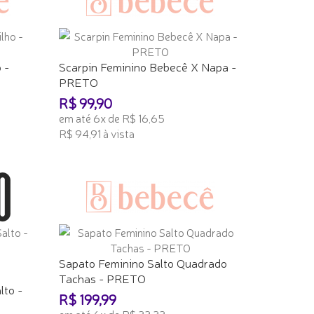
 -
Scarpin Feminino Bebecê X Napa -
PRETO
R$ 99,90
em até 6x de R$ 16,65
R$ 94,91 à vista
ADICIONAR AO CARRINHO
Sapato Feminino Salto Quadrado
Tachas - PRETO
lto -
R$ 199,99
em até 6x de R$ 33,33