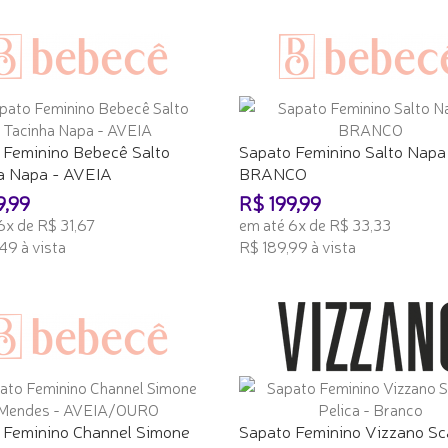
 Feminino Bebecê Salto
Sapato Feminino Salto Napa
a Napa - AVEIA
BRANCO
9,99
R$ 199,99
6x de R$ 31,67
em até 6x de R$ 33,33
49 à vista
R$ 189,99 à vista
ONAR AO CARRINHO
ADICIONAR AO CARRINHO
 Feminino Channel Simone
Sapato Feminino Vizzano Sc