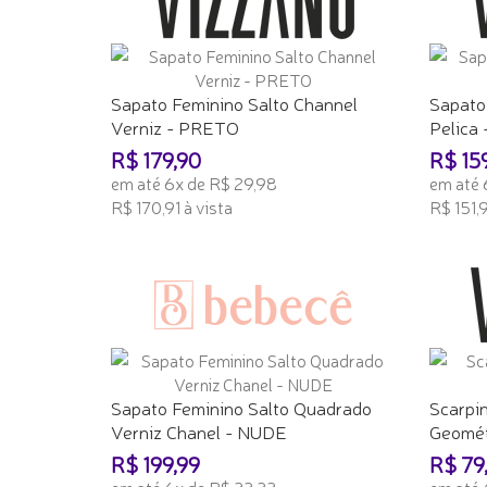
Sapato Feminino Salto Channel
Sapato
Verniz - PRETO
Pelica 
R$ 179,90
R$ 15
em até 6x de R$ 29,98
em até 
R$ 170,91 à vista
R$ 151,9
ADICIONAR AO CARRINHO
ADICI
Sapato Feminino Salto Quadrado
Scarpi
Verniz Chanel - NUDE
Geomét
R$ 199,99
R$ 79
em até 6x de R$ 33,33
em até 