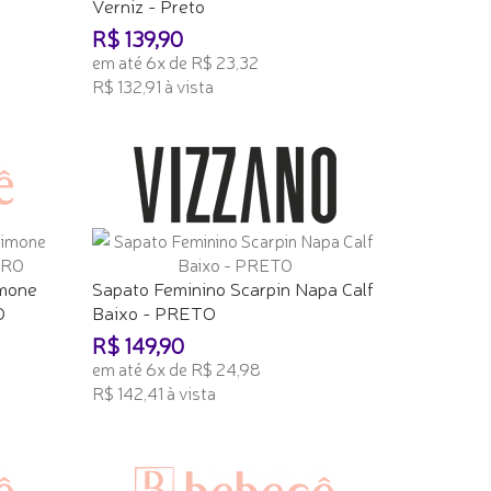
Verniz - Preto
R$ 139,90
em até 6x de R$ 23,32
R$ 132,91 à vista
ADICIONAR AO CARRINHO
imone
Sapato Feminino Scarpin Napa Calf
O
Baixo - PRETO
R$ 149,90
em até 6x de R$ 24,98
R$ 142,41 à vista
ADICIONAR AO CARRINHO