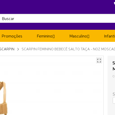
Promoções
Feminino
Masculino
Infanti
SCARPIN
SCARPIN FEMININO BEBECÊ SALTO TAÇA - NOZ MOSC
S
C
S