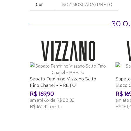
Cor
NOZ MOSCADA/PRETO
30 O
Sapato Feminino Vizzano Salto
Sapato
Fino Chanel - PRETO
Bloco 
R$ 169,90
R$ 16
em até 6x de R$ 28,32
em até 
R$ 161,41 à vista
R$ 161,4
ADICIONAR AO CARRINHO
ADICI