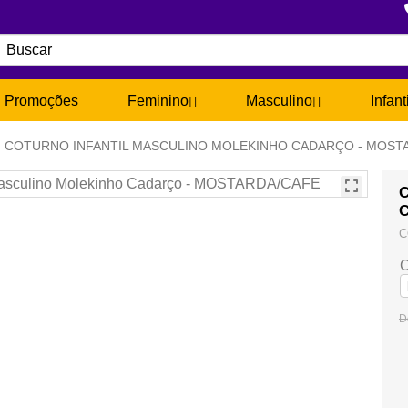
Promoções
Feminino
Masculino
Infant
COTURNO INFANTIL MASCULINO MOLEKINHO CADARÇO - MOST
C
C
C
C
D