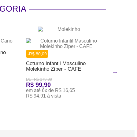
GORIA
ano
Coturno 
-R$ 80,09
Molekin
Coturno Infantil Masculino
R$ 139
Molekinho Zíper - CAFE
em até 6x
DE: R$ 179,99
R$ 132,99
R$ 99,90
ADICION
em até 6x de R$ 16,65
R$ 94,91 à vista
ADICIONAR AO CARRINHO