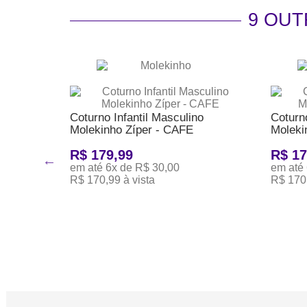
9 OU
Coturno Infantil Masculino
Coturno
Molekinho Zíper - CAFE
Moleki
o
R$ 179,99
R$ 17
em até 6x de R$ 30,00
em até
R$ 170,99 à vista
R$ 170,
ADICIONAR AO CARRINHO
ADICI