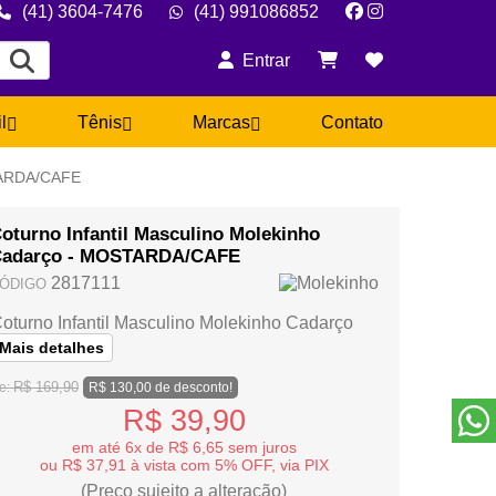
(41) 3604-7476
(41) 991086852
Entrar
il
Tênis
Marcas
Contato
ARDA/CAFE
oturno Infantil Masculino Molekinho
adarço - MOSTARDA/CAFE
2817111
ÓDIGO
oturno Infantil Masculino Molekinho Cadarço
Mais detalhes
R$ 169,90
e:
R$ 130,00 de desconto!
R$ 39,90
em até 6x de R$ 6,65 sem juros
ou R$ 37,91 à vista com 5% OFF, via PIX
(Preço sujeito a alteração)