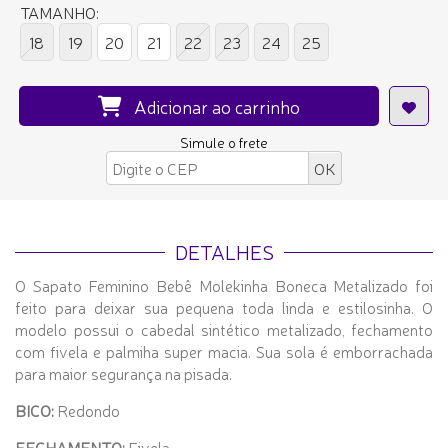
TAMANHO:
18
19
20
21
22
23
24
25
Adicionar ao carrinho
Simule o frete
DETALHES
O Sapato Feminino Bebê Molekinha Boneca Metalizado foi
feito para deixar sua pequena toda linda e estilosinha. O
modelo possui o cabedal sintético metalizado, fechamento
com fivela e palmiha super macia. Sua sola é emborrachada
para maior segurança na pisada.
BICO:
Redondo
FECHAMENTO:
Fivela