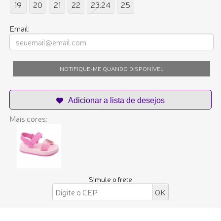
19
20
21
22
23.24
25
Email:
NOTIFIQUE-ME QUANDO DISPONÍVEL
Mais cores:
Simule o frete