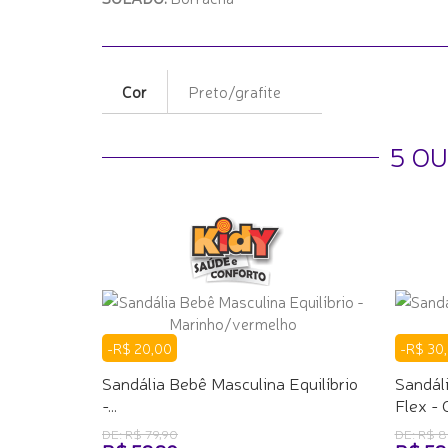
Cor
Preto/grafite
5 O
-R$ 20,00
-R$ 30
Sandália Bebê Masculina Equilíbrio
Sandáli
-...
Flex -
DE: R$ 79,90
DE: R$ 8