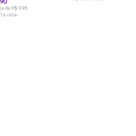
,90
6x de R$ 9,98
TENHO INTERESSE
1 à vista
 INTERESSE