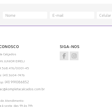
 CONOSCO
SIGA-NOS
a Calçados
ON JUNIOR EIRELI
34.568.476/0001-45
e: (41) 3604-7476
(41) 991086852
pp:
ac@kompletacalcados.com.br
 de Atendimento:
 à sexta: das 9h às 19h