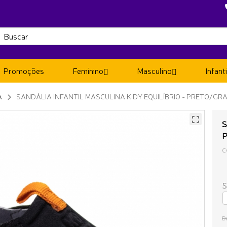
Promoções
Feminino
Masculino
Infanti
A
SANDÁLIA INFANTIL MASCULINA KIDY EQUILÍBRIO - PRETO/GRA
S
P
C
S
D