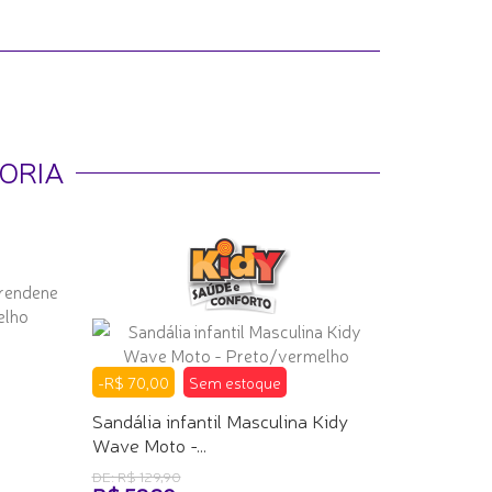
ORIA
-R$ 70,00
Sem estoque
Sandália infantil Masculina Kidy
Wave Moto -...
DE: R$ 129,90