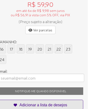
R$ 59,90
em até 6x de R$ 9,98 sem juros
ou R$ 56,91 à vista com 5% OFF, via PIX
(Preço sujeito a alteração)
Ver parcelas
TAMANHO:
16
17
18
19
20
21
22
23
24
mail:
NOTIFIQUE-ME QUANDO DISPONÍVEL