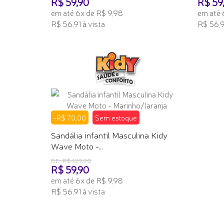
R$ 59,90
R$ 59
em até 6x de R$ 9,98
em até 
R$ 56,91 à vista
R$ 56,9
ADICIONAR AO CARRINHO
TENHO
-R$ 70,00
Sem estoque
Sandália infantil Masculina Kidy
Wave Moto -...
DE: R$ 129,90
R$ 59,90
em até 6x de R$ 9,98
R$ 56,91 à vista
TENHO INTERESSE