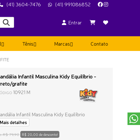
(41) 3604-7476
(41) 991086852
Entrar
l
Tênis
Marcas
Contato
FITE
andália Infantil Masculina Kidy Equilíbrio -
reto/grafite
10921 M
ÓDIGO
andália Infantil Masculina Kidy Equilíbrio
Mais detalhes
R$ 79,90
e:
R$ 20,00 de desconto!