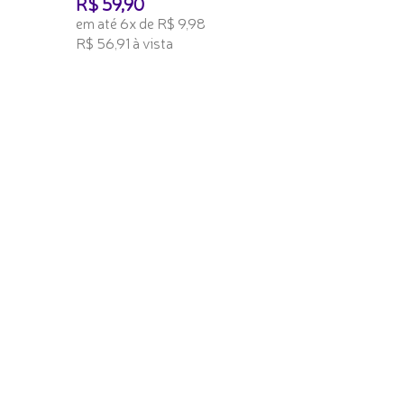
R$ 59,90
em até 6x de R$ 9,98
R$ 56,91 à vista
TENHO INTERESSE