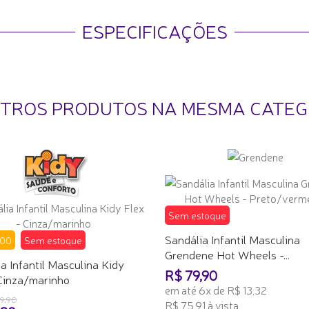
ESPECIFICAÇÕES
UTROS PRODUTOS NA MESMA CATEG
Sem estoque
Sandália Infantil Masculina
,00
Sem estoque
Grendene Hot Wheels -...
a Infantil Masculina Kidy
R$ 79,90
 Cinza/marinho
em até 6x de R$ 13,32
9,90
R$ 75,91 à vista