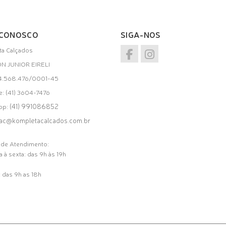
 CONOSCO
SIGA-NOS
a Calçados
ON JUNIOR EIRELI
34.568.476/0001-45
e: (41) 3604-7476
(41) 991086852
pp:
ac@kompletacalcados.com.br
 de Atendimento:
 à sexta: das 9h às 19h
 das 9h as 18h