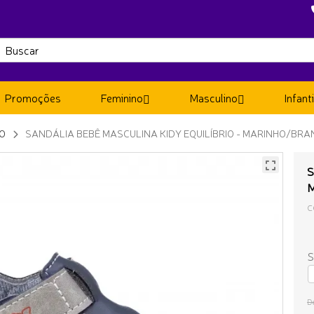
Promoções
Feminino
Masculino
Infanti
NO
SANDÁLIA BEBÊ MASCULINA KIDY EQUILÍBRIO - MARINHO/BR
S
M
C
S
D