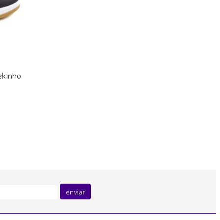
ekinho
enviar