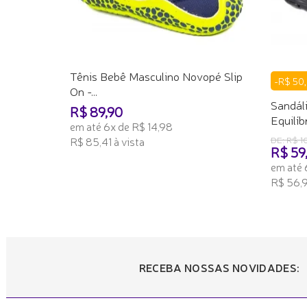
Tênis Bebê Masculino Novopé Slip
-R$ 50
On -...
Sandál
R$ 89,90
Equilíb
em até 6x de R$ 14,98
R$ 85,41 à vista
DE: R$ 1
R$ 59
ADICIONAR AO CARRINHO
em até 
R$ 56,9
ADICI
RECEBA NOSSAS NOVIDADES: