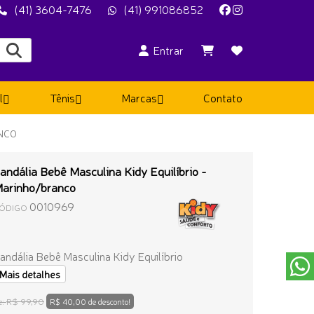
(41) 3604-7476
(41) 991086852
Entrar
l
Tênis
Marcas
Contato
ANCO
andália Bebê Masculina Kidy Equilíbrio -
arinho/branco
0010969
ÓDIGO
andália Bebê Masculina Kidy Equilíbrio
Mais detalhes
R$ 99,90
e:
R$ 40,00 de desconto!