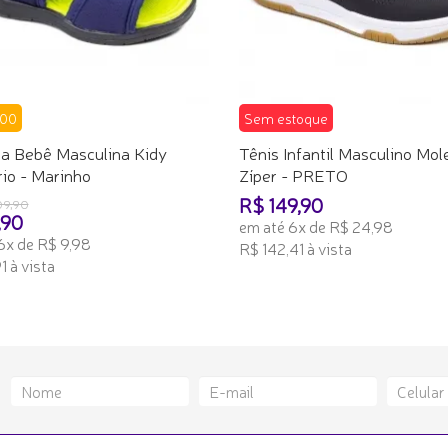
,00
Sem estoque
ia Bebê Masculina Kidy
Tênis Infantil Masculino Mol
rio - Marinho
Zíper - PRETO
R$ 149,90
09,90
,90
em até 6x de R$ 24,98
6x de R$ 9,98
R$ 142,41 à vista
1 à vista
TENHO INTERESSE
ONAR AO CARRINHO