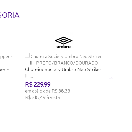
GORIA
Tênis Ind
er -
Chuteira Society Umbro Neo Striker
Preto/br
II -...
R$ 189,
R$ 229,99
em até 6x
em até 6x de R$ 38,33
R$ 180,49 
R$ 218,49 à vista
ADICION
ADICIONAR AO CARRINHO