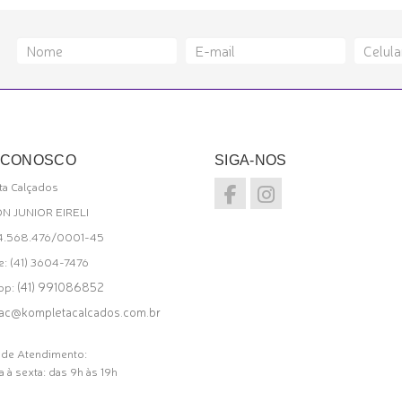
 CONOSCO
SIGA-NOS
a Calçados
ON JUNIOR EIRELI
34.568.476/0001-45
e: (41) 3604-7476
(41) 991086852
pp:
ac@kompletacalcados.com.br
 de Atendimento:
 à sexta: das 9h às 19h