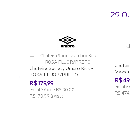
29 O
Chutei
it -
Chuteira Society Umbro Kick -
Maestro
ROSA FLUOR/PRETO
R$ 49
R$ 179,99
em até 
em até 6x de R$ 30,00
R$ 474,
R$ 170,99 à vista
ADICI
ADICIONAR AO CARRINHO