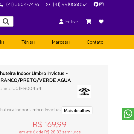
(41) 3604-7476
(41) 991086852
Entrar
l
Tênis
Marcas
Contato
huteira Indoor Umbro Invictus -
BRANCO/PRETO/VERDE AGUA
U01FB00454
ÓDIGO
huteira Indoor Umbro Invictus
Mais detalhes
R$ 169,99
em até 6x de R$ 28,33 sem juros