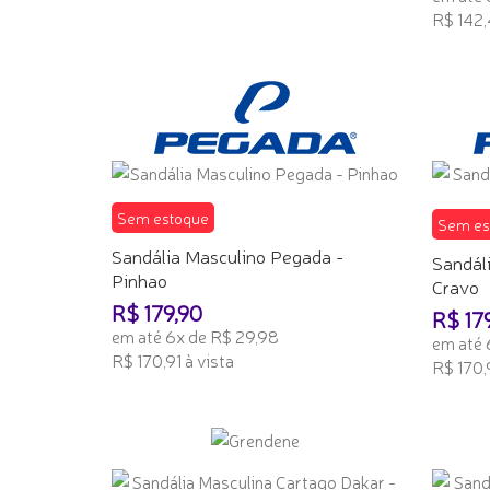
R$ 142,
ADICI
Sem estoque
Sem es
Sandália Masculino Pegada -
Sandál
Pinhao
Cravo
R$ 179,90
R$ 17
em até 6x de R$ 29,98
em até 
R$ 170,91 à vista
R$ 170,9
TENHO INTERESSE
TENHO