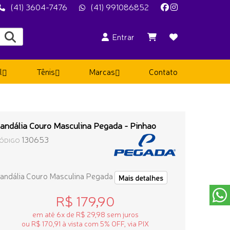
(41) 3604-7476
(41) 991086852
Entrar
l
Tênis
Marcas
Contato
andália Couro Masculina Pegada - Pinhao
130653
ÓDIGO
andália Couro Masculina Pegada
Mais detalhes
R$ 179,90
em até 6x de R$ 29,98 sem juros
ou R$ 170,91 à vista com 5% OFF, via PIX