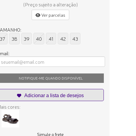
(Preço sujeito a alteração)
Ver parcelas
TAMANHO:
37
38
39
40
41
42
43
mail:
NOTIFIQUE-ME QUANDO DISPONÍVEL
ais cores:
Simule o frete