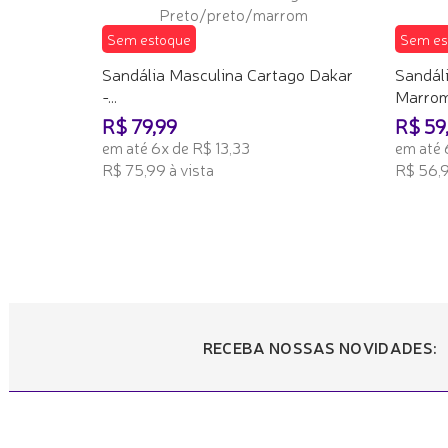
Sem estoque
Sem es
Sandália Masculina Cartago Dakar
Sandáli
-...
Marro
R$ 79,99
R$ 59
em até 6x de R$ 13,33
em até 
R$ 75,99 à vista
R$ 56,9
TENHO INTERESSE
TENHO
RECEBA NOSSAS NOVIDADES: