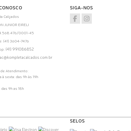
 CONOSCO
SIGA-NOS
a Calçados
ON JUNIOR EIRELI
34.568.476/0001-45
e: (41) 3604-7476
(41) 991086852
pp:
ac@kompletacalcados.com.br
 de Atendimento:
 à sexta: das 9h às 19h
 das 9h as 18h
SELOS