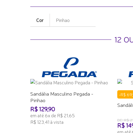
Cor
Pinhao
12 O
Sandália Masculino Pegada -
-R$ 69,
Pinhao
Sandál
R$ 129,90
em até 6x de R$ 21,65
DE: R$ 2
R$ 123,41 à vista
R$ 14
em até 
ADICIONAR AO CARRINHO