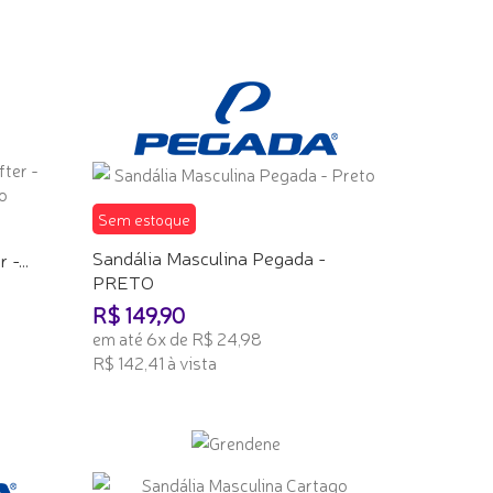
Sem estoque
Sandália Masculina Pegada -
-...
PRETO
R$ 149,90
em até 6x de R$ 24,98
R$ 142,41 à vista
TENHO INTERESSE