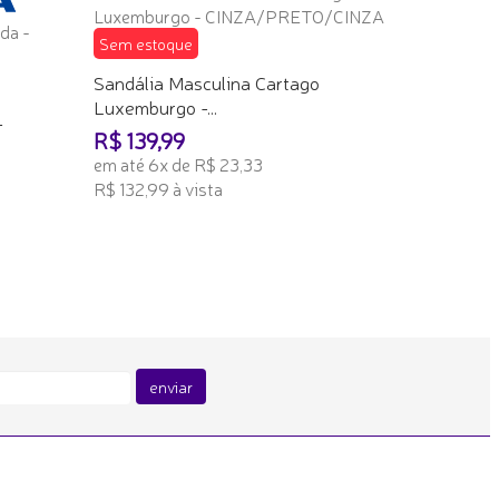
Sem estoque
Sandália Masculina Cartago
Luxemburgo -...
-
R$ 139,99
em até 6x de R$ 23,33
R$ 132,99 à vista
TENHO INTERESSE
enviar