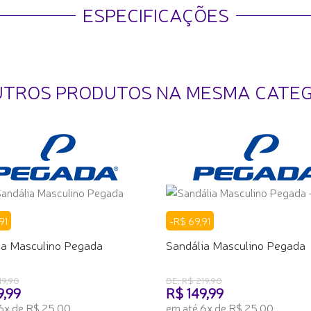
ESPECIFICAÇÕES
UTROS PRODUTOS NA MESMA CATE
91
-R$ 69,91
ia Masculino Pegada
Sandália Masculino Pegada
19,90
DE: R$ 219,90
9,99
R$ 149,99
6x de R$ 25,00
em até 6x de R$ 25,00