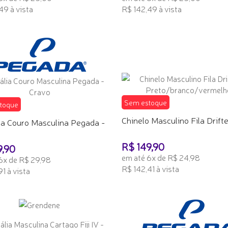
49 à vista
R$ 142,49 à vista
ONAR AO CARRINHO
ADICIONAR AO CARRINHO
Sem estoque
toque
Chinelo Masculino Fila Drifter 
ia Couro Masculina Pegada -
R$ 149,90
9,90
em até 6x de R$ 24,98
6x de R$ 29,98
R$ 142,41 à vista
1 à vista
TENHO INTERESSE
 INTERESSE