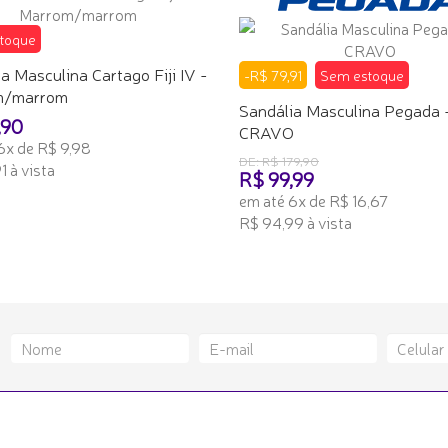
toque
a Masculina Cartago Fiji IV -
-R$ 79,91
Sem estoque
m/marrom
Sandália Masculina Pegada 
,90
CRAVO
6x de R$ 9,98
DE: R$ 179,90
1 à vista
R$ 99,99
em até 6x de R$ 16,67
 INTERESSE
R$ 94,99 à vista
TENHO INTERESSE