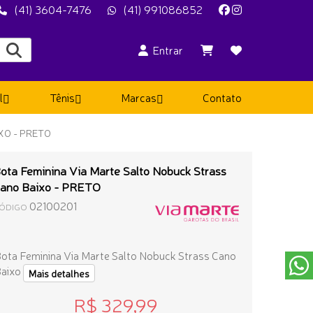
(41) 3604-7476
(41) 991086852
Entrar
l
Tênis
Marcas
Contato
XO - PRETO
ota Feminina Via Marte Salto Nobuck Strass
ano Baixo - PRETO
02100201
ÓDIGO
ota Feminina Via Marte Salto Nobuck Strass Cano
aixo
Mais detalhes
R$ 329,99