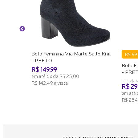
Bota Feminina Via Marte Salto Knit
-R$ 69,
- PRETO
Bota F
R$ 149,99
- PRE
em até 6x de R$ 25,00
DE: R$ 3
R$ 142,49 à vista
R$ 29
em até 
ADICIONAR AO CARRINHO
R$ 284,
ADICI
RECEBA NOSSAS NOVIDADES: