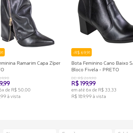
91
-R$ 69,91
eminina Ramarim Capa Zíper
Bota Feminino Cano Baixo S
TO
Bloco Fivela - PRETO
69,90
DE: R$ 269,90
9,99
R$ 199,99
6x de R$ 50,00
em até 6x de R$ 33,33
99 à vista
R$ 189,99 à vista
ONAR AO CARRINHO
ADICIONAR AO CARRINHO