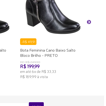
Salto Blo
DE: R$ 399
R$ 249,
em até 6x
R$ 237,49
ADICION
-R$ 49,91
alto
Bota Feminina Cano Baixo Salto
Bloco Brilho - PRETO
DE: R$ 249,90
R$ 199,99
em até 6x de R$ 33,33
R$ 189,99 à vista
ADICIONAR AO CARRINHO
enviar