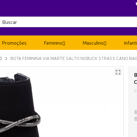
Promoções
Feminino
Masculino
Infanti
O
BOTA FEMININA VIA MARTE SALTO NOBUCK STRASS CANO BAI
B
C
C
B
B