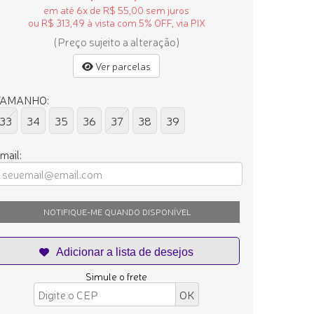
em até 6x de R$ 55,00 sem juros
ou R$ 313,49 à vista com 5% OFF, via PIX
(Preço sujeito a alteração)
Ver parcelas
TAMANHO:
33
34
35
36
37
38
39
mail:
NOTIFIQUE-ME QUANDO DISPONÍVEL
Simule o frete