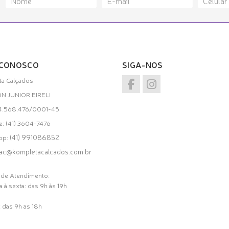
 CONOSCO
SIGA-NOS
a Calçados
ON JUNIOR EIRELI
34.568.476/0001-45
e: (41) 3604-7476
(41) 991086852
pp:
ac@kompletacalcados.com.br
 de Atendimento:
 à sexta: das 9h às 19h
 das 9h as 18h