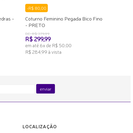
-R$ 80,00
dras -
Coturno Feminino Pegada Bico Fino
- PRETO
DE: R$ 379,99
R$ 299,99
em até 6x de R$ 50,00
R$ 284,99 à vista
ADICIONAR AO CARRINHO
enviar
LOCALIZAÇÃO