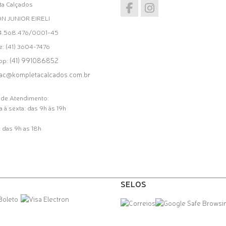
a Calçados
ON JUNIOR EIRELI
34.568.476/0001-45
e: (41) 3604-7476
(41) 991086852
pp:
ac@kompletacalcados.com.br
 de Atendimento:
 à sexta: das 9h às 19h
 das 9h as 18h
SELOS