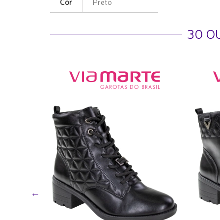
Cor
Preto
30 O
it -