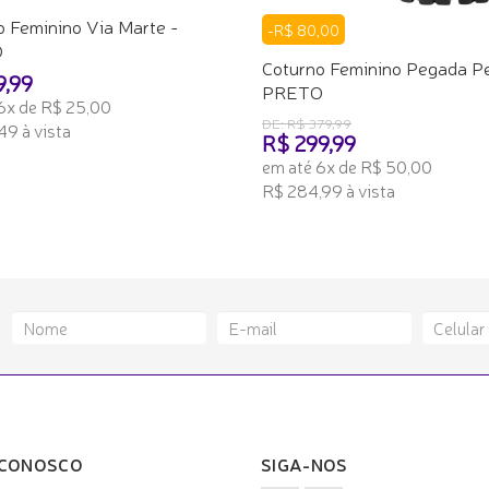
o Feminino Via Marte -
-R$ 80,00
O
Coturno Feminino Pegada Pe
9,99
PRETO
6x de R$ 25,00
DE: R$ 379,99
49 à vista
R$ 299,99
em até 6x de R$ 50,00
ONAR AO CARRINHO
R$ 284,99 à vista
ADICIONAR AO CARRINHO
 CONOSCO
SIGA-NOS