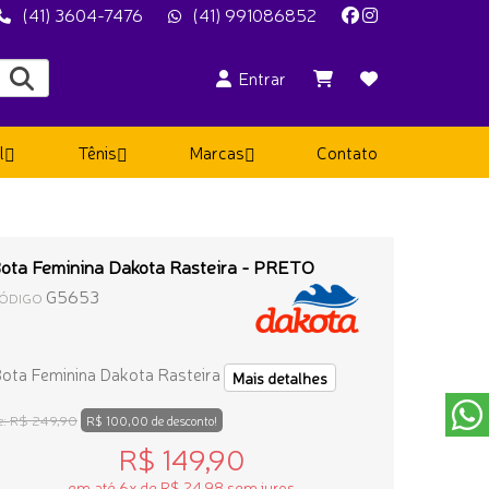
(41) 3604-7476
(41) 991086852
Entrar
l
Tênis
Marcas
Contato
ota Feminina Dakota Rasteira - PRETO
G5653
ÓDIGO
ota Feminina Dakota Rasteira
Mais detalhes
R$ 249,90
e:
R$ 100,00 de desconto!
R$ 149,90
em até 6x de R$ 24,98 sem juros