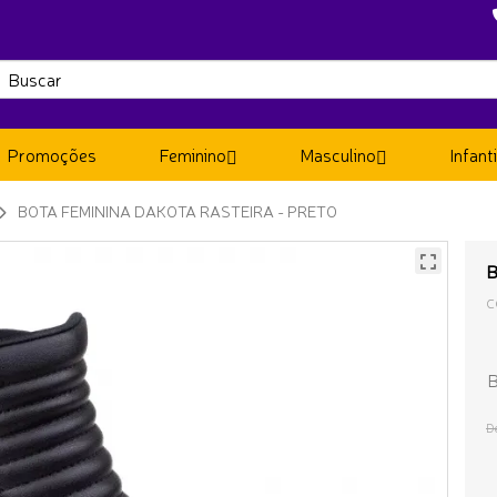
Promoções
Feminino
Masculino
Infanti
BOTA FEMININA DAKOTA RASTEIRA - PRETO
B
C
B
D