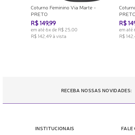
Coturno Feminino Via Marte -
Coturn
PRETO
PRET
R$ 149,99
R$ 14
em até 6x de R$ 25,00
em até 
R$ 142,49 à vista
R$ 142,
ADICIONAR AO CARRINHO
ADICI
RECEBA NOSSAS NOVIDADES:
INSTITUCIONAIS
FALE