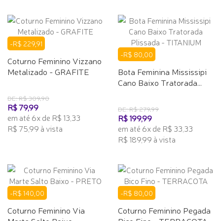
-R$ 229,91
-R$ 80,00
Coturno Feminino Vizzano
Metalizado - GRAFITE
Bota Feminina Mississipi
Cano Baixo Tratorada...
DE: R$ 309,90
R$ 79,99
DE: R$ 279,99
em até 6x de R$ 13,33
R$ 199,99
R$ 75,99 à vista
em até 6x de R$ 33,33
R$ 189,99 à vista
-R$ 140,00
-R$ 80,00
Coturno Feminino Via
Coturno Feminino Pegada
Marte Salto Baixo -
Bico Fino - TERRACOTA