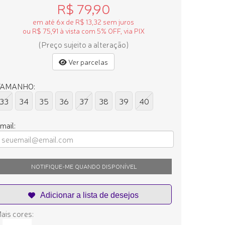
R$ 79,90
em até 6x de R$ 13,32 sem juros
ou R$ 75,91 à vista com 5% OFF, via PIX
(Preço sujeito a alteração)
Ver parcelas
TAMANHO:
33
34
35
36
37
38
39
40
mail:
NOTIFIQUE-ME QUANDO DISPONÍVEL
ais cores: