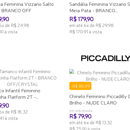
ia Feminina Vizzano Salto
Sandália Feminina Vizzano S
 - BRANCO OFF
Meia Pata - BRANCO...
9,90
R$ 179,90
6x de R$ 24,98
em até 6x de R$ 29,98
1 à vista
R$ 170,91 à vista
ONAR AO CARRINHO
ADICIONAR AO CARRINHO
-R$ 80,09
o Infantil Feminino
Chinelo Feminino Piccadilly
ha Flatform 2T -...
Brilho - NUDE CLARO
9,90
6x de R$ 18,32
DE: R$ 159,99
R$ 79,90
41 à vista
em até 6x de R$ 13,32
ONAR AO CARRINHO
R$ 75,91 à vista