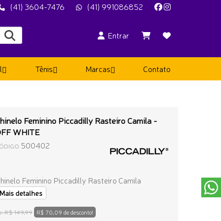
(41) 3604-7476
(41) 991086852
Entrar
l
Tênis
Marcas
Contato
hinelo Feminino Piccadilly Rasteiro Camila -
OFF WHITE
500402
ÓDIGO
hinelo Feminino Piccadilly Rasteiro Camila
Mais detalhes
R$ 149,99
e:
R$ 70,09 de desconto!