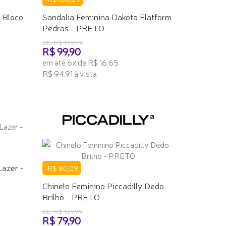
 Bloco
Sandalia Feminina Dakota Flatform
Pedras - PRETO
DE: R$ 199,99
R$ 99,90
em até 6x de R$ 16,65
R$ 94,91 à vista
ADICIONAR AO CARRINHO
Lazer -
-R$ 80,09
Chinelo Feminino Piccadilly Dedo
Brilho - PRETO
DE: R$ 159,99
R$ 79,90