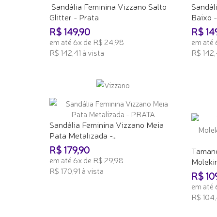
Sandália Feminina Vizzano Salto
Sandál
Glitter - Prata
Baixo
R$ 149,90
R$ 14
em até 6x de R$ 24,98
em até 
R$ 142,41 à vista
R$ 142,4
ADICIONAR AO CARRINHO
ADICI
Sandália Feminina Vizzano Meia
Pata Metalizada -...
R$ 179,90
Tamanc
em até 6x de R$ 29,98
Molekin
R$ 170,91 à vista
R$ 10
em até 
ADICIONAR AO CARRINHO
R$ 104,
ADICI