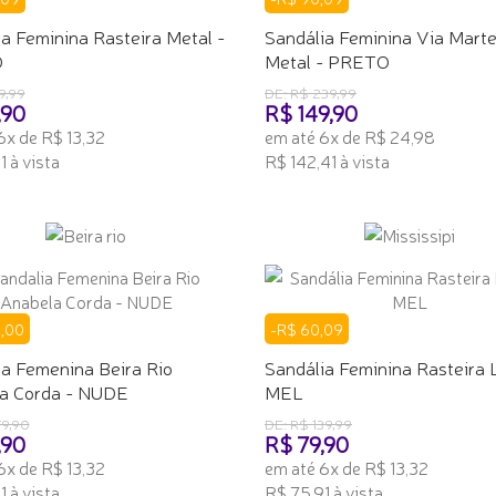
a Feminina Rasteira Metal -
Sandália Feminina Via Marte
O
Metal - PRETO
9,99
DE: R$ 239,99
,90
R$ 149,90
6x de R$ 13,32
em até 6x de R$ 24,98
 à vista
R$ 142,41 à vista
ONAR AO CARRINHO
ADICIONAR AO CARRINHO
0,00
-R$ 60,09
ia Femenina Beira Rio
Sandália Feminina Rasteira 
a Corda - NUDE
MEL
79,90
DE: R$ 139,99
,90
R$ 79,90
6x de R$ 13,32
em até 6x de R$ 13,32
 à vista
R$ 75,91 à vista