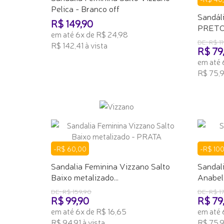
Pelica - Branco off
Sandáli
R$ 149,90
PRET
em até 6x de R$ 24,98
DE: R$ 11
R$ 142,41 à vista
R$ 79
em até 
ADICIONAR AO CARRINHO
R$ 75,91
ADICI
-R$ 60,00
-R$ 10
Sandalia Feminina Vizzano Salto
Sandal
Baixo metalizado...
Anabel
DE: R$ 159,90
DE: R$ 1
R$ 99,90
R$ 79
em até 6x de R$ 16,65
em até 
R$ 94,91 à vista
R$ 75,91