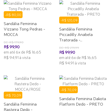
-R$ 80,00
-R$ 120,09
Sandália Feminina
Vizzano Tong Pedras -
Sandália Feminina
MOCCA
Piccadilly Anabela
Tratorada -...
DE: R$ 179,90
R$ 99,90
DE: R$ 219,99
em até 6x de R$ 16,65
R$ 99,90
R$ 94,91 à vista
em até 6x de R$ 16,65
R$ 94,91 à vista
-R$ 70,09
-R$ 70,09
Sandalia Feminina Dakota
Sandália Feminina
Flatform Dedo - PRETO
Rasteira Dedo -