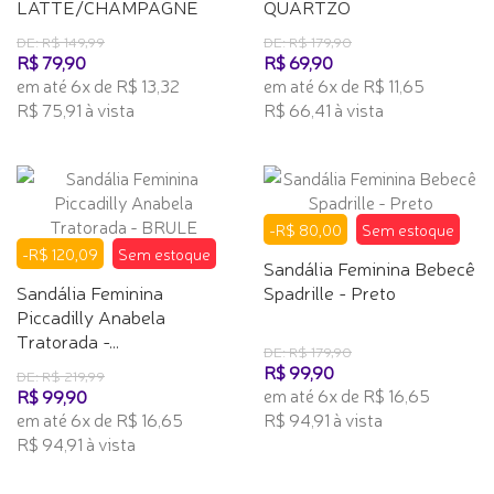
LATTE/CHAMPAGNE
QUARTZO
DE: R$ 149,99
DE: R$ 179,90
R$ 79,90
R$ 69,90
em até 6x de R$ 13,32
em até 6x de R$ 11,65
R$ 75,91 à vista
R$ 66,41 à vista
-R$ 80,00
Sem estoque
-R$ 120,09
Sem estoque
Sandália Feminina Bebecê
Sandália Feminina
Spadrille - Preto
Piccadilly Anabela
Tratorada -...
DE: R$ 179,90
R$ 99,90
DE: R$ 219,99
em até 6x de R$ 16,65
R$ 99,90
em até 6x de R$ 16,65
R$ 94,91 à vista
R$ 94,91 à vista