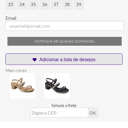
33
34
35
36
37
38
39
Email:
NOTIFIQUE-ME QUANDO DISPONÍVEL
Mais cores:
Simule o frete