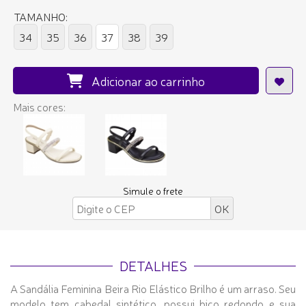
TAMANHO:
34
35
36
37
38
39
Adicionar ao carrinho
Mais cores:
Simule o frete
DETALHES
A Sandália Feminina Beira Rio Elástico Brilho é um arraso. Seu
modelo tem cabedal sintético, possui bico redondo e sua