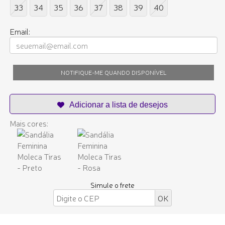
33
34
35
36
37
38
39
40
Email:
NOTIFIQUE-ME QUANDO DISPONÍVEL
Mais cores:
Simule o frete