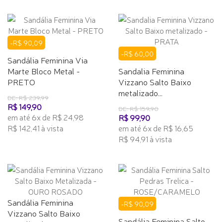
-R$ 90,09
-R$ 60,00
Sandália Feminina Via
Marte Bloco Metal -
Sandalia Feminina
PRETO
Vizzano Salto Baixo
metalizado...
DE: R$ 239,99
R$ 149,90
DE: R$ 159,90
em até 6x de R$ 24,98
R$ 99,90
R$ 142,41 à vista
em até 6x de R$ 16,65
R$ 94,91 à vista
Sandália Feminina
-R$ 90,09
Vizzano Salto Baixo
Sandália Feminina Salto