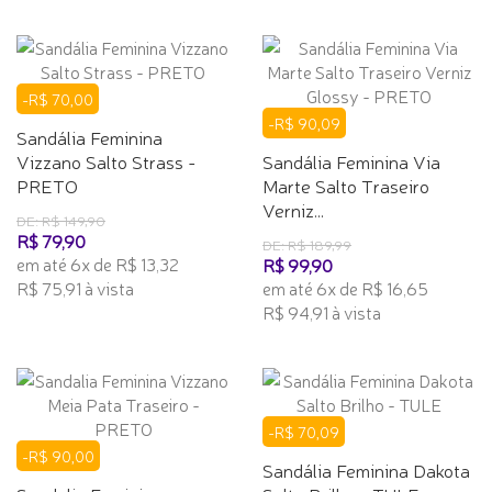
-R$ 70,00
-R$ 90,09
Sandália Feminina
Vizzano Salto Strass -
Sandália Feminina Via
PRETO
Marte Salto Traseiro
Verniz...
DE: R$ 149,90
R$ 79,90
DE: R$ 189,99
em até 6x de R$ 13,32
R$ 99,90
R$ 75,91 à vista
em até 6x de R$ 16,65
R$ 94,91 à vista
-R$ 70,09
-R$ 90,00
Sandália Feminina Dakota