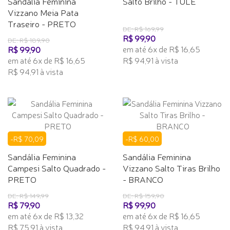
Sandalia Feminina
Salto Brilho - TULE
Vizzano Meia Pata
Traseiro - PRETO
DE: R$ 169,99
R$ 99,90
DE: R$ 189,90
em até 6x de R$ 16,65
R$ 99,90
em até 6x de R$ 16,65
R$ 94,91 à vista
R$ 94,91 à vista
-R$ 70,09
-R$ 60,00
Sandália Feminina
Sandália Feminina
Campesi Salto Quadrado -
Vizzano Salto Tiras Brilho
PRETO
- BRANCO
DE: R$ 149,99
DE: R$ 159,90
R$ 79,90
R$ 99,90
em até 6x de R$ 13,32
em até 6x de R$ 16,65
R$ 75,91 à vista
R$ 94,91 à vista