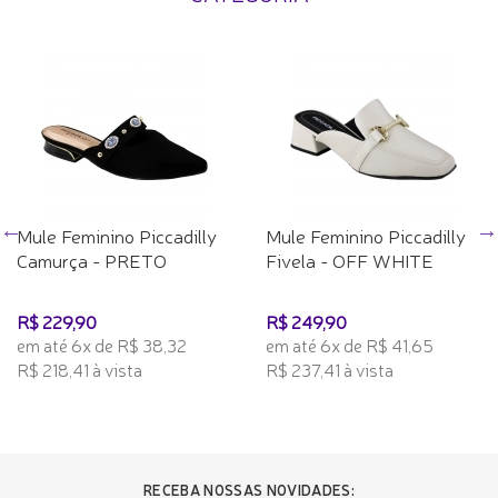
Mule Feminino Piccadilly
Mule Feminino Piccadilly
Camurça - PRETO
Fivela - OFF WHITE
R$ 229,90
R$ 249,90
em até 6x de R$ 38,32
em até 6x de R$ 41,65
R$ 218,41 à vista
R$ 237,41 à vista
RECEBA NOSSAS NOVIDADES: