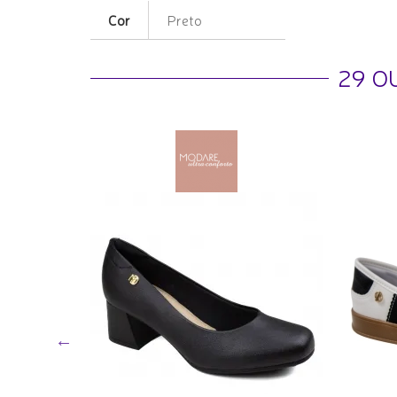
Cor
Preto
29 O
ivela -