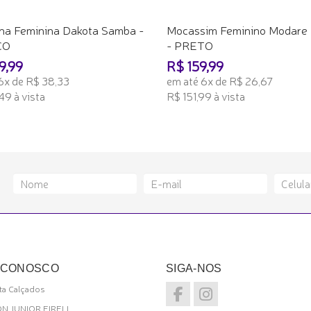
lha Feminina Dakota Samba -
Mocassim Feminino Modare 
CO
- PRETO
9,99
R$ 159,99
6x de R$ 38,33
em até 6x de R$ 26,67
49 à vista
R$ 151,99 à vista
ONAR AO CARRINHO
ADICIONAR AO CARRINHO
 CONOSCO
SIGA-NOS
a Calçados
ON JUNIOR EIRELI