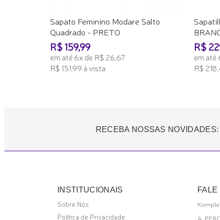
Sapato Feminino Modare Salto
Sapati
Quadrado - PRETO
BRAN
R$ 159,99
R$ 22
em até 6x de R$ 26,67
em até 
R$ 151,99 à vista
R$ 218,
ADICIONAR AO CARRINHO
ADICI
RECEBA NOSSAS NOVIDADES:
INSTITUCIONAIS
FALE
Sobre Nós
Komplet
Política de Privacidade
A. PER