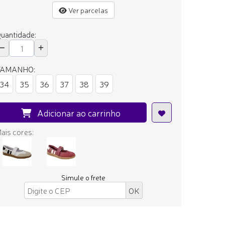
Ver parcelas
uantidade:
TAMANHO:
34
35
36
37
38
39
Adicionar ao carrinho
ais cores:
Simule o frete