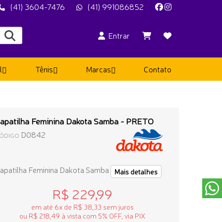
(41) 3604-7476
(41) 991086852
Entrar
l
Tênis
Marcas
Contato
apatilha Feminina Dakota Samba - PRETO
D0842
ÓDIGO
apatilha Feminina Dakota Samba
Mais detalhes
R$ 229,99
em até 6x de R$ 38,33 sem juros
ou R$ 218,49 à vista com 5% OFF, via PIX