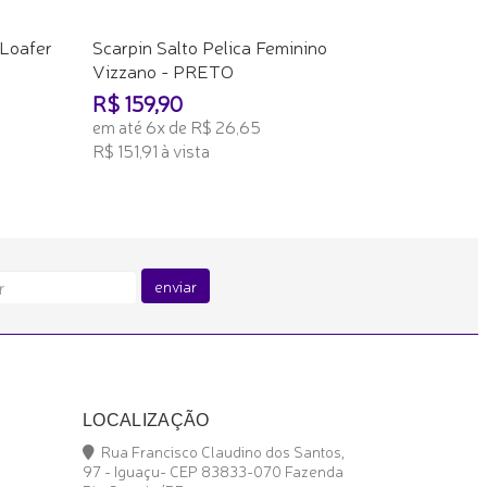
Loafer
Scarpin Salto Pelica Feminino
Vizzano - PRETO
R$ 159,90
em até 6x de R$ 26,65
R$ 151,91 à vista
ADICIONAR AO CARRINHO
enviar
LOCALIZAÇÃO
Rua Francisco Claudino dos Santos,
97 - Iguaçu- CEP 83833-070 Fazenda