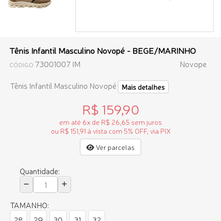
Tênis Infantil Masculino Novopé - BEGE/MARINHO
73001007 IM
Novope
CÓDIGO
Tênis Infantil Masculino Novopé
Mais detalhes
R$ 159,90
em até 6x de R$ 26,65 sem juros
ou R$ 151,91 à vista com 5% OFF, via PIX
Ver parcelas
Quantidade:
TAMANHO:
28
29
30
31
32