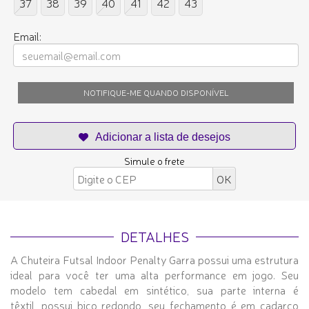
37
38
39
40
41
42
43
Email:
NOTIFIQUE-ME QUANDO DISPONÍVEL
Simule o frete
DETALHES
A Chuteira Futsal Indoor Penalty Garra possui uma estrutura
ideal para você ter uma alta performance em jogo. Seu
modelo tem cabedal em sintético, sua parte interna é
têxtil, possui bico redondo, seu fechamento é em cadarço