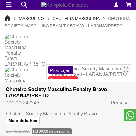
MASCULINO
CHUTEIRA MASCULINA
CHUTEIRA
SOCIETY MASCULINA PENALTY BRAVO - LARANJA/PRETO
Promoção!
Sem estoque
Chuteira Society Masculina Penalty Bravo -
LARANJA/PRETO
242246
Penalty
CÓDIGO
Chuteira Society Masculina Penalty Bravo
Mais detalhes
R$ 159,99
De:
R$ 60,09 de desconto!