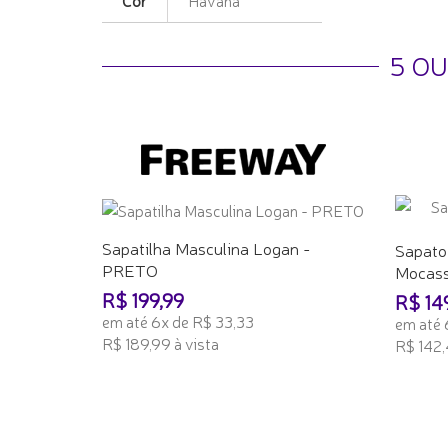
5 O
Sapatilha Masculina Logan -
Sapato
PRETO
Mocass
R$ 199,99
R$ 14
em até 6x de R$ 33,33
em até 
R$ 189,99 à vista
R$ 142,4
ADICIONAR AO CARRINHO
ADICI