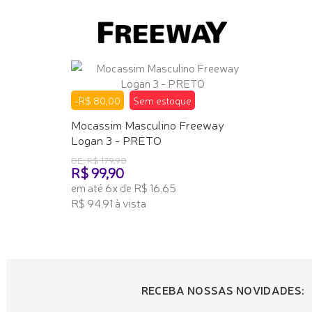
-R$ 80,00
Sem estoque
Mocassim Masculino Freeway
Logan 3 - PRETO
DE: R$ 179,90
R$ 99,90
em até 6x de R$ 16,65
R$ 94,91 à vista
TENHO INTERESSE
RECEBA NOSSAS NOVIDADES: