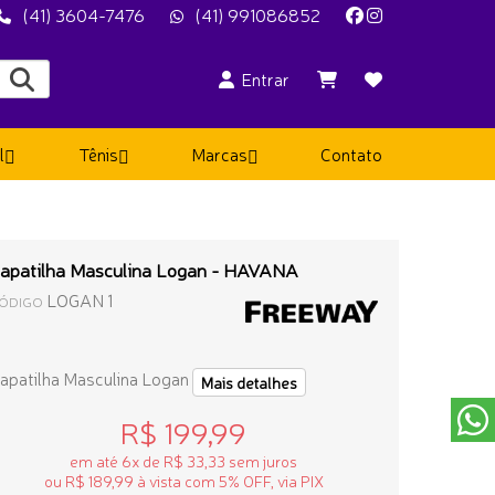
(41) 3604-7476
(41) 991086852
Entrar
l
Tênis
Marcas
Contato
apatilha Masculina Logan - HAVANA
LOGAN 1
ÓDIGO
apatilha Masculina Logan
Mais detalhes
R$ 199,99
em até 6x de R$ 33,33 sem juros
ou R$ 189,99 à vista com 5% OFF, via PIX