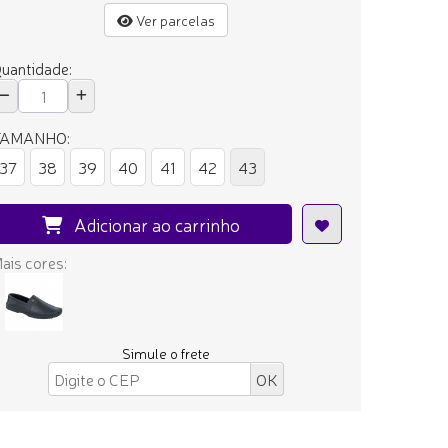
Ver parcelas
uantidade:
TAMANHO:
37
38
39
40
41
42
43
Adicionar ao carrinho
ais cores:
Simule o frete