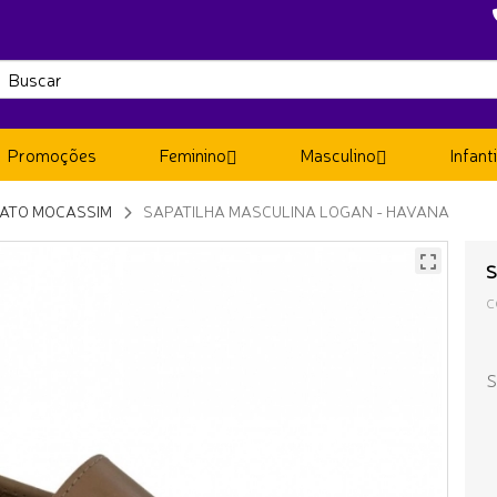
Promoções
Feminino
Masculino
Infanti
ATO MOCASSIM
SAPATILHA MASCULINA LOGAN - HAVANA
S
C
S