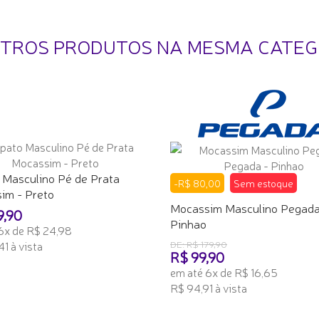
UTROS PRODUTOS NA MESMA CATEG
 Masculino Pé de Prata
-R$ 80,00
Sem estoque
im - Preto
Mocassim Masculino Pegada
9,90
Pinhao
6x de R$ 24,98
1 à vista
DE: R$ 179,90
R$ 99,90
ONAR AO CARRINHO
em até 6x de R$ 16,65
R$ 94,91 à vista
TENHO INTERESSE