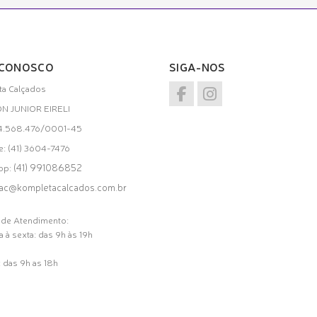
 CONOSCO
SIGA-NOS
a Calçados
ON JUNIOR EIRELI
34.568.476/0001-45
e: (41) 3604-7476
(41) 991086852
pp:
ac@kompletacalcados.com.br
 de Atendimento:
 à sexta: das 9h às 19h
 das 9h as 18h