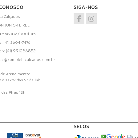
 CONOSCO
SIGA-NOS
a Calçados
ON JUNIOR EIRELI
34.568.476/0001-45
e: (41) 3604-7476
(41) 991086852
pp:
ac@kompletacalcados.com.br
 de Atendimento:
 à sexta: das 9h às 19h
 das 9h as 18h
SELOS