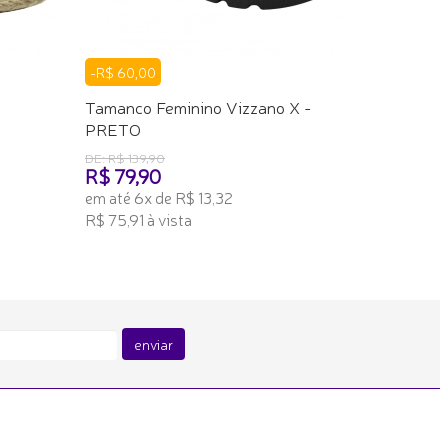
ADICION
-R$ 60,00
o
Tamanco Feminino Vizzano X -
PRETO
DE: R$ 139,90
R$ 79,90
em até 6x de R$ 13,32
R$ 75,91 à vista
ADICIONAR AO CARRINHO
enviar