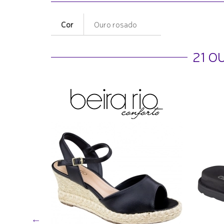
Cor
Ouro rosado
21 O
e Anabela