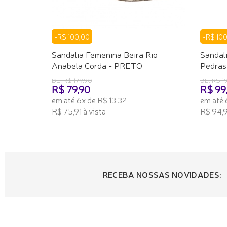
-R$ 100,00
-R$ 10
Sandalia Femenina Beira Rio
Sandal
Anabela Corda - PRETO
Pedras
DE: R$ 179,90
DE: R$ 1
R$ 79,90
R$ 99
em até 6x de R$ 13,32
em até 
R$ 75,91 à vista
R$ 94,9
ADICIONAR AO CARRINHO
ADICI
RECEBA NOSSAS NOVIDADES: