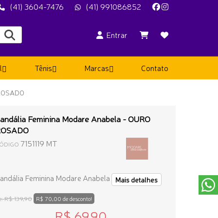
(41) 3604-7476
(41) 991086852
Entrar
l
Tênis
Marcas
Contato
 ROSADO
andália Feminina Modare Anabela - OURO
ROSADO
7151119 MT
ÓDIGO
andália Feminina Modare Anabela
Mais detalhes
R$ 139,90
e:
R$ 70,00 de desconto!
R$ 69,90