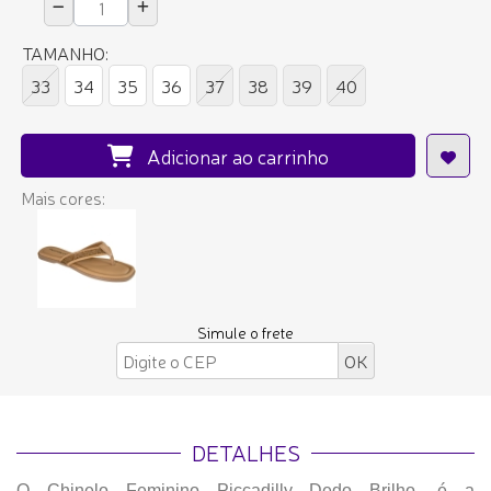
TAMANHO:
33
34
35
36
37
38
39
40
Adicionar ao carrinho
Mais cores:
Simule o frete
DETALHES
O Chinelo Feminino Piccadilly Dedo Brilho, é a