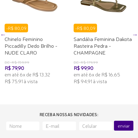
-R$ 80,09
-R$ 80,09
Chinelo Feminino
Sandália Feminina Dakota
Piccadilly Dedo Brilho -
Rasteira Pedra -
NUDE CLARO
CHAMPAGNE
DE: R$ 159,99
DE: R$ 179,99
R$ 79,90
R$ 99,90
em até 6x de R$ 13,32
em até 6x de R$ 16,65
R$ 75,91 à vista
R$ 94,91 à vista
RECEBA NOSSAS NOVIDADES:
enviar