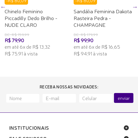
-R$ 80,09
-R$ 80,09
Chinelo Feminino
Sandália Feminina Dakota
Piccadilly Dedo Brilho -
Rasteira Pedra -
NUDE CLARO
CHAMPAGNE
DE: R$ 159,99
DE: R$ 179,99
R$ 79,90
R$ 99,90
em até 6x de R$ 13,32
em até 6x de R$ 16,65
R$ 75,91 à vista
R$ 94,91 à vista
RECEBA NOSSAS NOVIDADES:
enviar
INSTITUCIONAIS