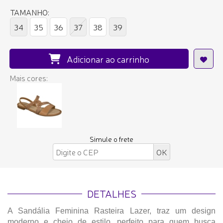
TAMANHO:
34
35
36
37
38
39
Adicionar ao carrinho
Mais cores:
Simule o frete
DETALHES
A Sandália Feminina Rasteira Lazer, traz um design
moderno e cheio de estilo, perfeito para quem busca