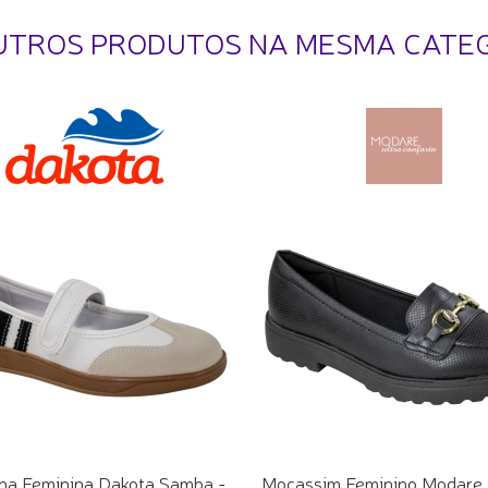
UTROS PRODUTOS NA MESMA CATE
lha Feminina Dakota Samba -
Mocassim Feminino Modare 