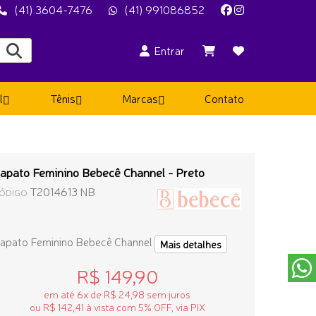
(41) 3604-7476
(41) 991086852
Entrar
l
Tênis
Marcas
Contato
apato Feminino Bebecê Channel - Preto
T2014613 NB
ÓDIGO
apato Feminino Bebecê Channel
Mais detalhes
R$ 149,90
em até 6x de R$ 24,98 sem juros
ou R$ 142,41 à vista com 5% OFF, via PIX