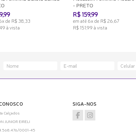
CO
- PRETO
9,99
R$ 159,99
6x de R$ 38,33
em até 6x de R$ 26,67
49 à vista
R$ 151,99 à vista
ONAR AO CARRINHO
ADICIONAR AO CARRINHO
 CONOSCO
SIGA-NOS
a Calçados
ON JUNIOR EIRELI
34.568.476/0001-45