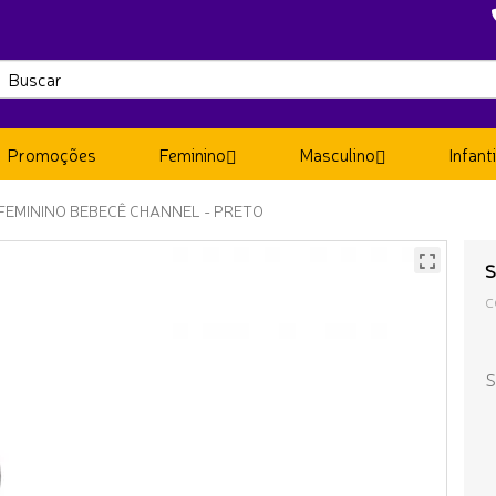
Promoções
Feminino
Masculino
Infanti
FEMININO BEBECÊ CHANNEL - PRETO
S
C
S