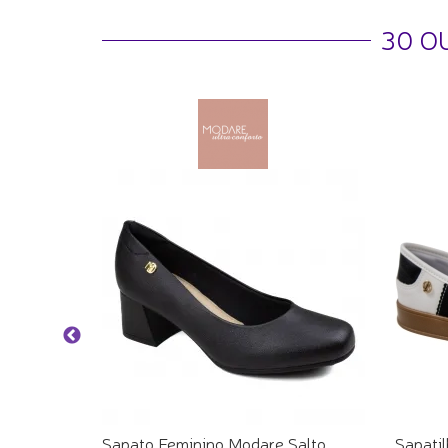
30 O
ivela -
Sapato Feminino Modare Salto
Sapati