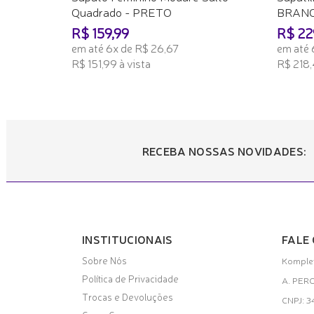
Quadrado - PRETO
BRAN
R$ 159,99
R$ 22
em até 6x de R$ 26,67
em até 
R$ 151,99 à vista
R$ 218,
ADICIONAR AO CARRINHO
ADICI
RECEBA NOSSAS NOVIDADES:
INSTITUCIONAIS
FALE
Sobre Nós
Komplet
Política de Privacidade
A. PER
Trocas e Devoluções
CNPJ: 