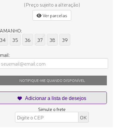
(Preço sujeito a alteração)
Ver parcelas
TAMANHO:
34
35
36
37
38
39
mail:
NOTIFIQUE-ME QUANDO DISPONÍVEL
Simule o frete